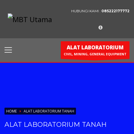
HUBUNGI KAMI :
085222177772
Contact Us
PT. MBT UTAMA
Jl. Raya Caringin No. 391 Kab. Bandung
ALAT LABORATORIUM
Phone : 022 686 5330
CIVIL, MINING, GENERAL EQUIPMENT
Fax : 022 686 8016
HOME
ALAT LABORATORIUM TANAH
ALAT LABORATORIUM TANAH