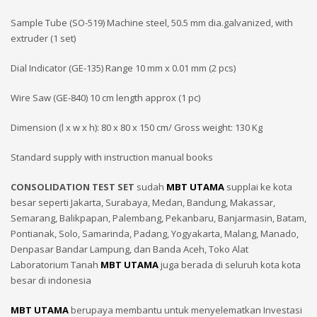
Sample Tube (SO-519) Machine steel, 50.5 mm dia.galvanized, with
extruder (1 set)
Dial Indicator (GE-135) Range 10 mm x 0.01 mm (2 pcs)
Wire Saw (GE-840) 10 cm length approx (1 pc)
Dimension (l x w x h): 80 x 80 x 150 cm/ Gross weight: 130 Kg
Standard supply with instruction manual books
CONSOLIDATION TEST SET
sudah
MBT UTAMA
supplai ke kota
besar seperti Jakarta, Surabaya, Medan, Bandung, Makassar,
Semarang, Balikpapan, Palembang, Pekanbaru, Banjarmasin, Batam,
Pontianak, Solo, Samarinda, Padang, Yogyakarta, Malang, Manado,
Denpasar Bandar Lampung, dan Banda Aceh, Toko Alat
Laboratorium Tanah
MBT UTAMA
juga berada di seluruh kota kota
besar di indonesia
MBT UTAMA
berupaya membantu untuk menyelematkan Investasi