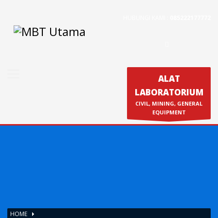
HUBUNGI KAMI :
085222177772
Contact Us
PT. MBT UTAMA
Jl. Raya Caringin No. 391 Kab. Bandung
Phone : 022 686 5330
ALAT
Fax : 022 686 8016
LABORATORIUM
Produk
CIVIL, MINING, GENERAL
Calibration & Service
EQUIPMENT
HOME