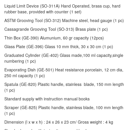
Liquid Limit Device (SO-311A) Hand Operated, brass cup, hard
rubber base, provided with counter (1 set)
ASTM Grooving Tool (SO-312) Machine steel, head gauge (1 pc)
Cassagrande Grooving Tool (SO-313) Brass plate (1 pc)
Thin Box (GE-390) Alumunium, 60 gr capacity (12pcs)
Glass Plate (GE-396) Glass 10 mm thick, 30 x 30 cm (1 pc)
Graduated Cylinder (GE-402) Glass made,100 ml capacity,single
numbering (1 pc)
Evaporating Dish (GE-501) Heat resistance porcelain, 12 cm dia,
250 ml capacity (1 pc)
Spatula (GE-820) Plastic handle, stainless blade, 150 mm length
(1 pc)
Standard supply with instruction manual books
Scraper (GE-825) Plastic handle, stainless blade, 100 mm length
(1 pc)
Dimension (l x w x h) : 24 x 26 x 23 cm/ Gross weight : 4 kg