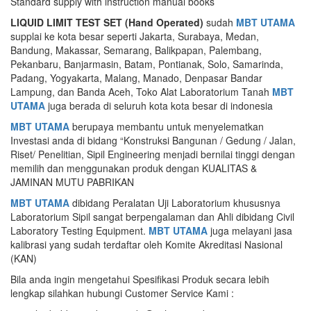
Standard supply with instruction manual books
LIQUID LIMIT TEST SET (Hand Operated)
sudah
MBT UTAMA
supplai ke kota besar seperti Jakarta, Surabaya, Medan,
Bandung, Makassar, Semarang, Balikpapan, Palembang,
Pekanbaru, Banjarmasin, Batam, Pontianak, Solo, Samarinda,
Padang, Yogyakarta, Malang, Manado, Denpasar Bandar
Lampung, dan Banda Aceh, Toko Alat Laboratorium Tanah
MBT
UTAMA
juga berada di seluruh kota kota besar di indonesia
MBT UTAMA
berupaya membantu untuk menyelematkan
Investasi anda di bidang “Konstruksi Bangunan / Gedung / Jalan,
Riset/ Penelitian, Sipil Engineering menjadi bernilai tinggi dengan
memilih dan menggunakan produk dengan KUALITAS &
JAMINAN MUTU PABRIKAN
MBT UTAMA
dibidang Peralatan Uji Laboratorium khususnya
Laboratorium Sipil sangat berpengalaman dan Ahli dibidang Civil
Laboratory Testing Equipment.
MBT UTAMA
juga melayani jasa
kalibrasi yang sudah terdaftar oleh Komite Akreditasi Nasional
(KAN)
Bila anda ingin mengetahui Spesifikasi Produk secara lebih
lengkap silahkan hubungi Customer Service Kami :