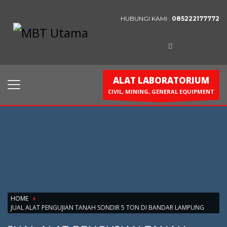
HUBUNGI KAMI :
085222177772
Contact Us
PT. MBT UTAMA
Jl. Raya Caringin No. 391 Kab. Bandung
ALAT LABORATORIUM
Phone : 022 686 5330
CIVIL, MINING, GENERAL EQUIPMENT
Fax : 022 686 8016
HOME
JUAL ALAT PENGUJIAN TANAH SONDIR 5 TON DI BANDAR LAMPUNG