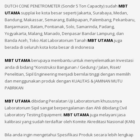
DUTCH CONE PENETROMETER (Sondir 5 Ton Capacity) sudah
MBT
UTAMA
supplai ke kota besar seperti Jakarta, Surabaya, Medan,
Bandung, Makassar, Semarang, Balikpapan, Palembang, Pekanbaru,
Banjarmasin, Batam, Pontianak, Solo, Samarinda, Padang,
Yogyakarta, Malang, Manado, Denpasar Bandar Lampung, dan
Banda Aceh, Toko Alat Laboratorium Tanah
MBT UTAMA
juga
berada di seluruh kota kota besar di indonesia
MBT UTAMA
berupaya membantu untuk menyelematkan Investasi
anda di bidang “Konstruksi Bangunan / Gedung / Jalan, Riset/
Penelitian, Sipil Engineering menjadi bernilai tinggi dengan memilih
dan menggunakan produk dengan KUALITAS & JAMINAN MUTU
PABRIKAN
MBT UTAMA
dibidang Peralatan Uji Laboratorium khususnya
Laboratorium Sipil sangat berpengalaman dan Ahli dibidang Civil
Laboratory Testing Equipment.
MBT UTAMA
juga melayani jasa
kalibrasi yang sudah terdaftar oleh Komite Akreditasi Nasional (KAN)
Bila anda ingin mengetahui Spesifikasi Produk secara lebih lengkap