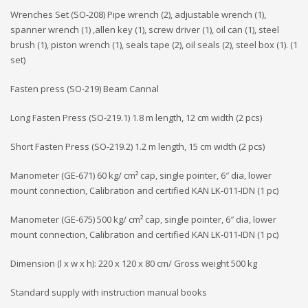
Wrenches Set (SO-208) Pipe wrench (2), adjustable wrench (1),
spanner wrench (1) ,allen key (1), screw driver (1), oil can (1), steel
brush (1), piston wrench (1), seals tape (2), oil seals (2), steel box (1). (1
set)
Fasten press (SO-219) Beam Cannal
Long Fasten Press (SO-219.1) 1.8 m length, 12 cm width (2 pcs)
Short Fasten Press (SO-219.2) 1.2 m length, 15 cm width (2 pcs)
Manometer (GE-671) 60 kg/ cm² cap, single pointer, 6″ dia, lower
mount connection, Calibration and certified KAN LK-011-IDN (1 pc)
Manometer (GE-675) 500 kg/ cm² cap, single pointer, 6″ dia, lower
mount connection, Calibration and certified KAN LK-011-IDN (1 pc)
Dimension (l x w x h): 220 x 120 x 80 cm/ Gross weight 500 kg
Standard supply with instruction manual books