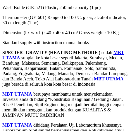
Wash Bottle (GE-521) Plastic, 250 ml capacity (1 pc)
Thermometer (GE-601) Range 0 to 100°C, glass, alcohol indicator,
30 cm length (1 pc)
Dimension (l x w x h) : 40 x 40 x 40 cm/ Gross weight : 10 Kg
Standard supply with instruction manual books
SPECIFIC GRAVITY (HEATING METHODE )
sudah
MBT
UTAMA
supplai ke kota besar seperti Jakarta, Surabaya, Medan,
Bandung, Makassar, Semarang, Balikpapan, Palembang,
Pekanbaru, Banjarmasin, Batam, Pontianak, Solo, Samarinda,
Padang, Yogyakarta, Malang, Manado, Denpasar Bandar Lampung,
dan Banda Aceh, Toko Alat Laboratorium Tanah
MBT UTAMA
juga berada di seluruh kota kota besar di indonesia
MBT UTAMA
berupaya membantu untuk menyelematkan
Investasi anda di bidang “Konstruksi Bangunan / Gedung / Jalan,
Riset/ Penelitian, Sipil Engineering menjadi bernilai tinggi dengan
memilih dan menggunakan produk dengan KUALITAS &
JAMINAN MUTU PABRIKAN
MBT UTAMA
dibidang Peralatan Uji Laboratorium khususnya
Laboratorium Sipil sangat berpengalaman dan Ahli dibidang Civil