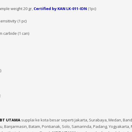
ample weight 20 gr,
Certified by KAN LK-011-IDN
(1pc)
nsitivity (1 pc)
m carbide (1 can)
)
g
BT UTAMA
supplai ke kota besar seperti Jakarta, Surabaya, Medan, Ban
 Banjarmasin, Batam, Pontianak, Solo, Samarinda, Padang, Yogyakarta, 