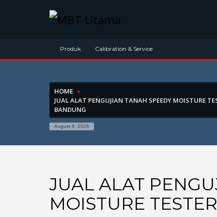
Contact Us
PT. MBT UTAMA
Produk
Calibration & Service
Jl. Raya Caringin No. 391 Kab. Bandung
Phone : 022 686 5330
HOME
Fax : 022 686 8016
JUAL ALAT PENGUJIAN TANAH SPEEDY MOISTURE TES
BANDUNG
August 6, 2026
JUAL ALAT PENGU
MOISTURE TESTER (