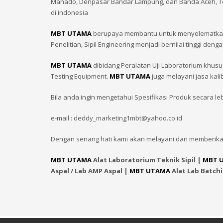
Manado, Denpasar Bandar Lampung, dan Banda Aceh, T
di indonesia
MBT UTAMA
berupaya membantu untuk menyelematkan In
Penelitian, Sipil Engineering menjadi bernilai tinggi
MBT UTAMA
dibidang Peralatan Uji Laboratorium khusu
Testing Equipment.
MBT UTAMA
juga melayani jasa kali
Bila anda ingin mengetahui Spesifikasi Produk secara le
e-mail : deddy_marketing1mbt@yahoo.co.id
Dengan senang hati kami akan melayani dan memberika
MBT UTAMA
Alat Laboratorium Teknik Sipil |
MBT 
Aspal / Lab AMP Aspal |
MBT UTAMA
Alat Lab Batch