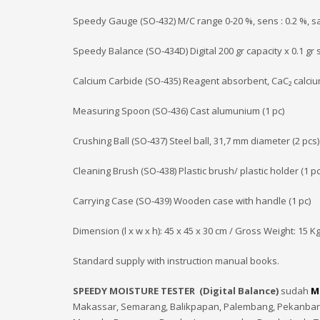
Speedy Gauge (SO-432) M/C range 0-20 %, sens : 0.2 %, s
Speedy Balance (SO-434D) Digital 200 gr capacity x 0.1 gr se
Calcium Carbide (SO-435) Reagent absorbent, CaC₂ calciu
Measuring Spoon (SO-436) Cast alumunium (1 pc)
Crushing Ball (SO-437) Steel ball, 31,7 mm diameter (2 pcs)
Cleaning Brush (SO-438) Plastic brush/ plastic holder (1 pc
Carrying Case (SO-439) Wooden case with handle (1 pc)
Dimension (l x w x h): 45 x 45 x 30 cm / Gross Weight: 15 K
Standard supply with instruction manual books.
SPEEDY MOISTURE TESTER (Digital Balance)
sudah
M
Makassar, Semarang, Balikpapan, Palembang, Pekanbaru,