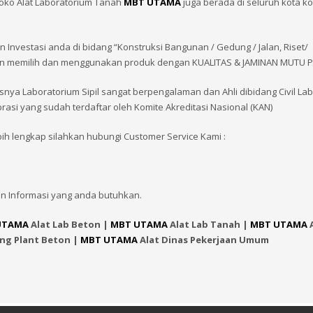
oko Alat Laboratorium Tanah
MBT UTAMA
juga berada di seluruh kota k
vestasi anda di bidang “Konstruksi Bangunan / Gedung / Jalan, Riset/
 dengan memilih dan menggunakan produk dengan KUALITAS & JAMINAN MUTU
snya Laboratorium Sipil sangat berpengalaman dan Ahli dibidang Civil La
brasi yang sudah terdaftar oleh Komite Akreditasi Nasional (KAN)
bih lengkap silahkan hubungi Customer Service Kami :
n Informasi yang anda butuhkan.
UTAMA
Alat Lab Beton |
MBT UTAMA
Alat Lab Tanah |
MBT UTAMA
A
ing Plant Beton |
MBT UTAMA
Alat Dinas Pekerjaan Umum