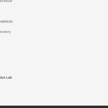
ota besar
 PABRIKAN
boratory
lat Lab