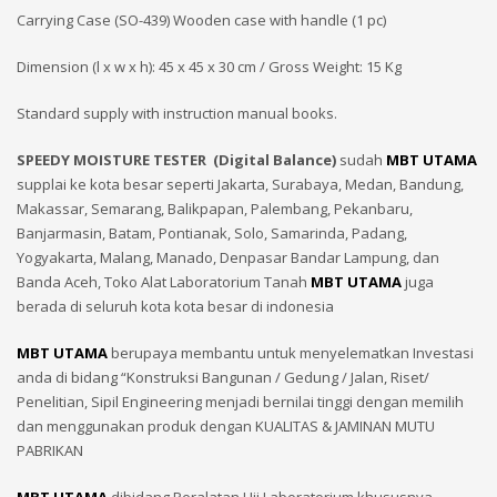
Carrying Case (SO-439) Wooden case with handle (1 pc)
Dimension (l x w x h): 45 x 45 x 30 cm / Gross Weight: 15 Kg
Standard supply with instruction manual books.
SPEEDY MOISTURE TESTER (Digital Balance)
sudah
MBT UTAMA
supplai ke kota besar seperti Jakarta, Surabaya, Medan, Bandung,
Makassar, Semarang, Balikpapan, Palembang, Pekanbaru,
Banjarmasin, Batam, Pontianak, Solo, Samarinda, Padang,
Yogyakarta, Malang, Manado, Denpasar Bandar Lampung, dan
Banda Aceh, Toko Alat Laboratorium Tanah
MBT UTAMA
juga
berada di seluruh kota kota besar di indonesia
MBT UTAMA
berupaya membantu untuk menyelematkan Investasi
anda di bidang “Konstruksi Bangunan / Gedung / Jalan, Riset/
Penelitian, Sipil Engineering menjadi bernilai tinggi dengan memilih
dan menggunakan produk dengan KUALITAS & JAMINAN MUTU
PABRIKAN