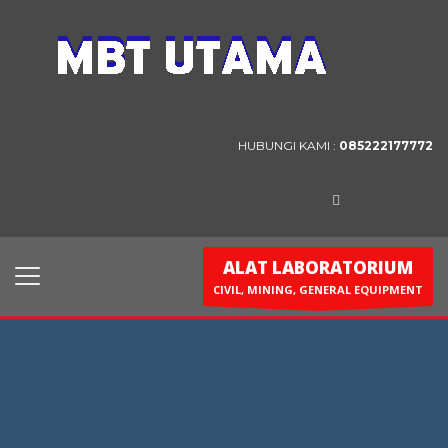
Contact Us
PT. MBT UTAMA
Jl. Raya Caringin No. 391 Kab. Bandung
HUBUNGI KAMI :
085222177772
Phone : 022 686 5330
Fax : 022 686 8016
ALAT LABORATORIUM
CIVIL, MINING, GENERAL EQUIPMENT