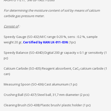
AASHTO T-217; SNI 03-1965.1-2000
For determining the moisture content of soil by means of calcium
carbide gas pressure meter.
Consist of
:
Speedy Gauge (SO-432) M/C range 0-20 %, sens : 0.2 %, sample
weight 20 gr,
Certified by KAN LK-011-IDN
(1pc)
Speedy Balance (SO-434D) Digital 200 gr capacity x 0.1 gr sensitivity (1
pc)
Calcium Carbide (SO-435) Reagent absorbent, CaC₂ calcium carbide (1
can)
Measuring Spoon (SO-436) Cast alumunium (1 pc)
Crushing Ball (SO-437) Steel ball, 31,7 mm diameter (2 pcs)
Cleaning Brush (SO-438) Plastic brush/ plastic holder (1 pc)