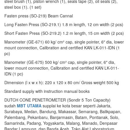
steel brush (1), piston wrench (1), seals tape (2), oil seals (2),
steel box (1). (1 set)
Fasten press (SO-219) Beam Cannal
Long Fasten Press (SO-219.1) 1.8 m length, 12 cm width (2 pcs)
Short Fasten Press (SO-219.2) 1.2 m length, 15 cm width (2 pcs)
Manometer (GE-671) 60 kg/ cm² cap, single pointer, 6″ dia, lower
mount connection, Calibration and certified KAN LK-011-IDN (1
pc)
Manometer (GE-675) 500 kg/ cm² cap, single pointer, 6″ dia,
lower mount connection, Calibration and certified KAN LK-011-
IDN (1 pc)
Dimension (l x w x h): 220 x 120 x 80 cm/ Gross weight 500 kg
Standard supply with instruction manual books
DUTCH CONE PENETROMETER (Sondir 5 Ton Capacity)
sudah
MBT UTAMA
supplai ke kota besar seperti Jakarta,
Surabaya, Medan, Bandung, Makassar, Semarang, Balikpapan,
Palembang, Pekanbaru, Banjarmasin, Batam, Pontianak, Solo,
Samarinda, Padang, Yogyakarta, Malang, Manado, Denpasar
Bandar Lampung, dan Banda Aceh, Toko Alat Laboratorium