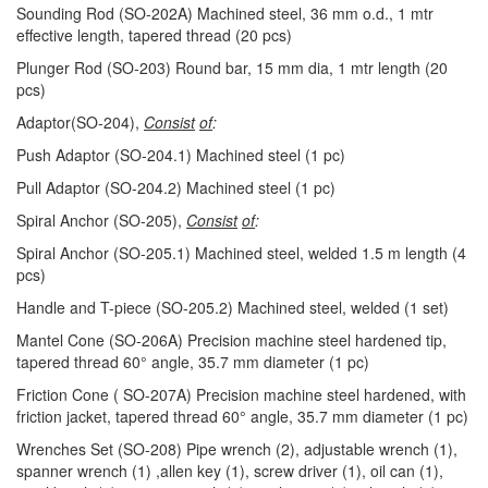
Sounding Rod (SO-202A) Machined steel, 36 mm o.d., 1 mtr
effective length, tapered thread (20 pcs)
Plunger Rod (SO-203) Round bar, 15 mm dia, 1 mtr length (20
pcs)
Adaptor(SO-204),
Consist
of
:
Push Adaptor (SO-204.1) Machined steel (1 pc)
Pull Adaptor (SO-204.2) Machined steel (1 pc)
Spiral Anchor (SO-205),
Consist
of
:
Spiral Anchor (SO-205.1) Machined steel, welded 1.5 m length (4
pcs)
Handle and T-piece (SO-205.2) Machined steel, welded (1 set)
Mantel Cone (SO-206A) Precision machine steel hardened tip,
tapered thread 60° angle, 35.7 mm diameter (1 pc)
Friction Cone ( SO-207A) Precision machine steel hardened, with
friction jacket, tapered thread 60° angle, 35.7 mm diameter (1 pc)
Wrenches Set (SO-208) Pipe wrench (2), adjustable wrench (1),
spanner wrench (1) ,allen key (1), screw driver (1), oil can (1),