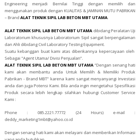
Engineering menjadi Bernilai Tinggi dengan memilih dan
menggunakan produk dengan KUALITAS & JAMINAN MUTU PABRIKAN
– Brand
ALAT TEKNIK SIPIL LAB BETON MBT UTAMA
.
ALAT TEKNIK SIPIL LAB BETON MBT UTAMA
dibidang Peralatan Uji
Laboratorium khususnya Laboratorium Sipil sangat berpengalaman
dan Ahli dibidang Civil Laboratory Testing Equipment.
Suatu kebanggan buat kami atas diberikannya kepercayaan oleh
Sebagai "Agent Utama/ Divisi Penjualan”.
ALAT TEKNIK SIPIL LAB BETON MBT UTAMA
“Dengan senang hati
kami akan membantu anda Untuk Memilih & Memiliki Produk
Pabrikan - Brand MBT” karena kami sangat menyanyangi Investasi
anda dan juga Potensi Kami. Bila anda ingin mengetahui Spesifikasi
Produk secara lebih lengkap silahkan hubungi Customer Service
Kami :
Phone : 085.2221.77772 (24 Hours) e-mail :
deddy_marketing1mbt@yahoo.co.id
Dengan senang hati kami akan melayani dan memberikan Informasi
yang anda butuhkan.