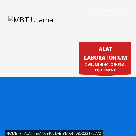
HUBUNGI KAMI :
085222177772
Contact Us
PT. MBT UTAMA
Jl. Raya Caringin No. 391 Kab. Bandung
Phone : 022 686 5330
ALAT
Fax : 022 686 8016
LABORATORIUM
Produk
CIVIL, MINING, GENERAL
Calibration & Service
EQUIPMENT
HOME
ALAT TEKNIK SIPIL LAB BETON 085222177772