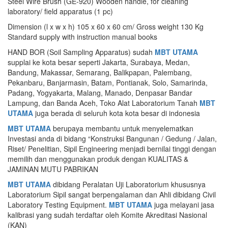
Steel Wire Brush (GE-920) Wooden handle, for cleaning
laboratory/ field apparatus (1 pc)
Dimension (l x w x h) 105 x 60 x 60 cm/ Gross weight 130 Kg
Standard supply with instruction manual books
HAND BOR (Soil Sampling Apparatus) sudah
MBT UTAMA
supplai ke kota besar seperti Jakarta, Surabaya, Medan,
Bandung, Makassar, Semarang, Balikpapan, Palembang,
Pekanbaru, Banjarmasin, Batam, Pontianak, Solo, Samarinda,
Padang, Yogyakarta, Malang, Manado, Denpasar Bandar
Lampung, dan Banda Aceh, Toko Alat Laboratorium Tanah
MBT
UTAMA
juga berada di seluruh kota kota besar di indonesia
MBT UTAMA
berupaya membantu untuk menyelematkan
Investasi anda di bidang “Konstruksi Bangunan / Gedung / Jalan,
Riset/ Penelitian, Sipil Engineering menjadi bernilai tinggi dengan
memilih dan menggunakan produk dengan KUALITAS &
JAMINAN MUTU PABRIKAN
MBT UTAMA
dibidang Peralatan Uji Laboratorium khususnya
Laboratorium Sipil sangat berpengalaman dan Ahli dibidang Civil
Laboratory Testing Equipment.
MBT UTAMA
juga melayani jasa
kalibrasi yang sudah terdaftar oleh Komite Akreditasi Nasional
(KAN)