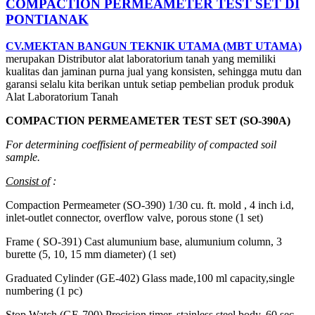
COMPACTION PERMEAMETER TEST SET DI
PONTIANAK
CV.MEKTAN BANGUN TEKNIK UTAMA (MBT UTAMA)
merupakan Distributor alat laboratorium tanah yang memiliki
kualitas dan jaminan purna jual yang konsisten, sehingga mutu dan
garansi selalu kita berikan untuk setiap pembelian produk produk
Alat Laboratorium Tanah
COMPACTION PERMEAMETER TEST SET (SO-390A)
For determining coeffisient of permeability of compacted soil
sample.
Consist of
:
Compaction Permeameter (SO-390) 1/30 cu. ft. mold , 4 inch i.d,
inlet-outlet connector, overflow valve, porous stone (1 set)
Frame ( SO-391) Cast alumunium base, alumunium column, 3
burette (5, 10, 15 mm diameter) (1 set)
Graduated Cylinder (GE-402) Glass made,100 ml capacity,single
numbering (1 pc)
Stop Watch (GE-700) Precision timer, stainless steel body, 60 sec