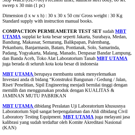
sweep x 30 min (1 pc)
Dimension (l x w x h) : 30 x 30 x 50 cm/ Gross weight : 30 Kg
Standard supply with instruction manual books.
COMPACTION PERMEAMETER TEST SET
sudah
MBT
UTAMA
supplai ke kota besar seperti Jakarta, Surabaya, Medan,
Bandung, Makassar, Semarang, Balikpapan, Palembang,
Pekanbaru, Banjarmasin, Batam, Pontianak, Solo, Samarinda,
Padang, Yogyakarta, Malang, Manado, Denpasar Bandar Lampung,
dan Banda Aceh, Toko Alat Laboratorium Tanah
MBT UTAMA
juga berada di seluruh kota kota besar di indonesia
MBT UTAMA
berupaya membantu untuk menyelematkan
Investasi anda di bidang “Konstruksi Bangunan / Gedung / Jalan,
Riset/ Penelitian, Sipil Engineering menjadi bernilai tinggi dengan
memilih dan menggunakan produk dengan KUALITAS &
JAMINAN MUTU PABRIKAN
MBT UTAMA
dibidang Peralatan Uji Laboratorium khususnya
Laboratorium Sipil sangat berpengalaman dan Ahli dibidang Civil
Laboratory Testing Equipment.
MBT UTAMA
juga melayani jasa
kalibrasi yang sudah terdaftar oleh Komite Akreditasi Nasional
(KAN)