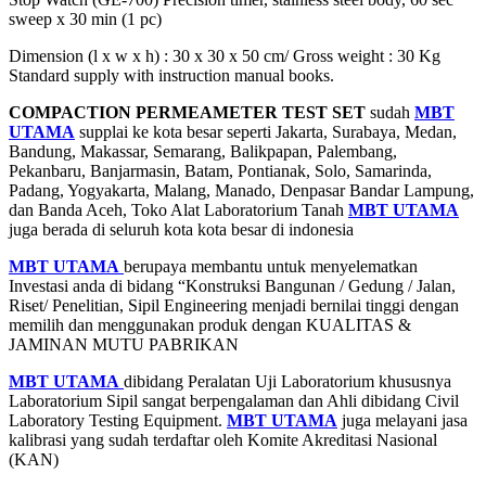
sweep x 30 min (1 pc)
Dimension (l x w x h) : 30 x 30 x 50 cm/ Gross weight : 30 Kg
Standard supply with instruction manual books.
COMPACTION PERMEAMETER TEST SET
sudah
MBT
UTAMA
supplai ke kota besar seperti Jakarta, Surabaya, Medan,
Bandung, Makassar, Semarang, Balikpapan, Palembang,
Pekanbaru, Banjarmasin, Batam, Pontianak, Solo, Samarinda,
Padang, Yogyakarta, Malang, Manado, Denpasar Bandar Lampung,
dan Banda Aceh, Toko Alat Laboratorium Tanah
MBT UTAMA
juga berada di seluruh kota kota besar di indonesia
MBT UTAMA
berupaya membantu untuk menyelematkan
Investasi anda di bidang “Konstruksi Bangunan / Gedung / Jalan,
Riset/ Penelitian, Sipil Engineering menjadi bernilai tinggi dengan
memilih dan menggunakan produk dengan KUALITAS &
JAMINAN MUTU PABRIKAN
MBT UTAMA
dibidang Peralatan Uji Laboratorium khususnya
Laboratorium Sipil sangat berpengalaman dan Ahli dibidang Civil
Laboratory Testing Equipment.
MBT UTAMA
juga melayani jasa
kalibrasi yang sudah terdaftar oleh Komite Akreditasi Nasional
(KAN)