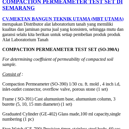
COMPACTION PERMEAMETER TEST SET DI
SEMARANG
CV.MEKTAN BANGUN TEKNIK UTAMA (MBT UTAMA)
merupakan Distributor alat laboratorium tanah yang memiliki
kualitas dan jaminan purna jual yang konsisten, sehingga mutu dan
garansi selalu kita berikan untuk setiap pembelian produk produk
Alat Laboratorium Tanah
COMPACTION PERMEAMETER TEST SET (SO-390A)
For determining coeffisient of permeability of compacted soil
sample.
Consist of
:
Compaction Permeameter (SO-390) 1/30 cu. ft. mold , 4 inch i.d,
inlet-outlet connector, overflow valve, porous stone (1 set)
Frame ( SO-391) Cast alumunium base, alumunium column, 3
burette (5, 10, 15 mm diameter) (1 set)
Graduated Cylinder (GE-402) Glass made,100 ml capacity,single
numbering (1 pc)
Stop Watch (GE-700) Precision timer, stainless steel body, 60 sec