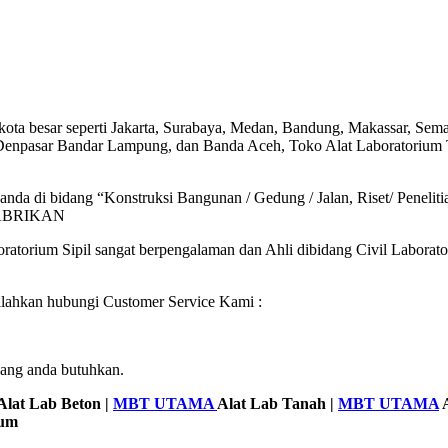
kota besar seperti Jakarta, Surabaya, Medan, Bandung, Makassar, Se
, Denpasar Bandar Lampung, dan Banda Aceh, Toko Alat Laboratorium
da di bidang “Konstruksi Bangunan / Gedung / Jalan, Riset/ Penelitian
PABRIKAN
ratorium Sipil sangat berpengalaman dan Ahli dibidang Civil Laborat
silahkan hubungi Customer Service Kami :
yang anda butuhkan.
Alat Lab Beton |
MBT UTAMA
Alat Lab Tanah |
MBT UTAMA
A
mum