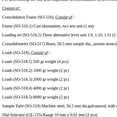
Consist of :
Consolidation Frame (SO-516),
Consist
of
:
Frame (SO-516.1) Cast alumunium, two test unit (1 set)
Loading set (SO-516.2) Three alternative lever arm 1:9, 1:10, 1:11 (2 
Consolidometer (SO-517) Brass, 50.5 mm sample dia., porous stone,lo
Loads (SO-518),
Consist
of
:
Loads (SO-518.1) 500 gr weight (4 pcs)
Loads (SO-518.2) 1000 gr weight (2 pc)
Loads (SO-518.3) 2000 gr weight (2 pc)
Loads (SO-518.4) 4000 gr weight (2 pc)
Loads (SO-518.5) 8000 gr weight (2 pc)
Sample Tube (SO-519) Machine steel, 50.5 mm dia.galvanized, with e
Dial Indicator (GE-135) Range 10 mm x 0.01 mm (2 pcs)