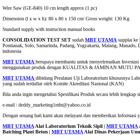
Wire Saw (GE-840) 10 cm length approx (1 pc)
Dimension (l x w x h): 80 x 80 x 150 cm/ Gross weight: 130 Kg
Standard supply with instruction manual books
CONSOLIDATION TEST SET
sudah
MBT UTAMA
supplai ke 
Pontianak, Solo, Samarinda, Padang, Yogyakarta, Malang, Manado
indonesia
MBT UTAMA
berupaya membantu untuk menyelematkan Investasi an
menggunakan produk dengan KUALITAS & JAMINAN MUTU 
MBT UTAMA
dibidang Peralatan Uji Laboratorium khususnya Labo
yang sudah terdaftar oleh Komite Akreditasi Nasional (KAN)
Bila anda ingin mengetahui Spesifikasi Produk secara lebih lengkap 
e-mail : deddy_marketing1mbt@yahoo.co.id
Dengan senang hati kami akan melayani dan memberikan Informasi 
MBT UTAMA
Alat Laboratorium Teknik Sipil |
MBT UTAMA
Batching Plant Beton |
MBT UTAMA
Alat Dinas Pekerjaan U