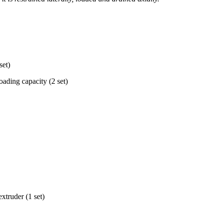
set)
ading capacity (2 set)
xtruder (1 set)