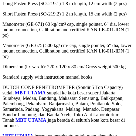
Long Fasten Press (SO-219.1) 1.8 m length, 12 cm width (2 pcs)
Short Fasten Press (SO-219.2) 1.2 m length, 15 cm width (2 pcs)
Manometer (GE-671) 60 kg/ cm² cap, single pointer, 6″ dia, lower
mount connection, Calibration and certified KAN LK-011-IDN (1
pc)
Manometer (GE-675) 500 kg/ cm² cap, single pointer, 6″ dia, lower
mount connection, Calibration and certified KAN LK-011-IDN (1
pc)
Dimension (l x w x h): 220 x 120 x 80 cm/ Gross weight 500 kg
Standard supply with instruction manual books
DUTCH CONE PENETROMETER (Sondir 5 Ton Capacity)
sudah
MBT UTAMA
supplai ke kota besar seperti Jakarta,
Surabaya, Medan, Bandung, Makassar, Semarang, Balikpapan,
Palembang, Pekanbaru, Banjarmasin, Batam, Pontianak, Solo,
Samarinda, Padang, Yogyakarta, Malang, Manado, Denpasar
Bandar Lampung, dan Banda Aceh, Toko Alat Laboratorium
Tanah
MBT UTAMA
juga berada di seluruh kota kota besar di
indonesia
MBT UTAMA
berupaya membantu untuk menyelematkan