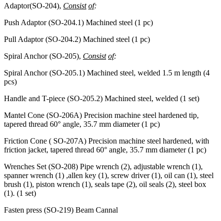
Adaptor(SO-204),
Consist
of
:
Push Adaptor (SO-204.1) Machined steel (1 pc)
Pull Adaptor (SO-204.2) Machined steel (1 pc)
Spiral Anchor (SO-205),
Consist
of
:
Spiral Anchor (SO-205.1) Machined steel, welded 1.5 m length (4
pcs)
Handle and T-piece (SO-205.2) Machined steel, welded (1 set)
Mantel Cone (SO-206A) Precision machine steel hardened tip,
tapered thread 60° angle, 35.7 mm diameter (1 pc)
Friction Cone ( SO-207A) Precision machine steel hardened, with
friction jacket, tapered thread 60° angle, 35.7 mm diameter (1 pc)
Wrenches Set (SO-208) Pipe wrench (2), adjustable wrench (1),
spanner wrench (1) ,allen key (1), screw driver (1), oil can (1), steel
brush (1), piston wrench (1), seals tape (2), oil seals (2), steel box
(1). (1 set)
Fasten press (SO-219) Beam Cannal