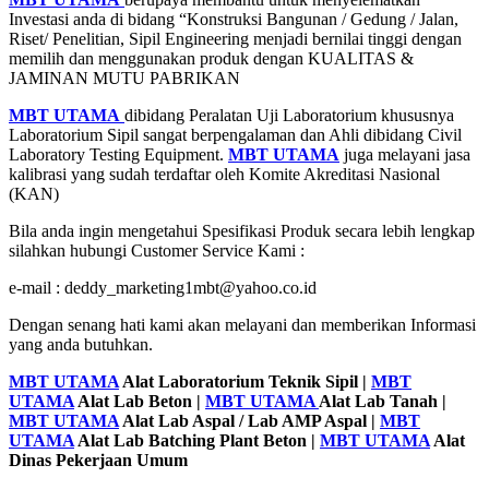
Investasi anda di bidang “Konstruksi Bangunan / Gedung / Jalan,
Riset/ Penelitian, Sipil Engineering menjadi bernilai tinggi dengan
memilih dan menggunakan produk dengan KUALITAS &
JAMINAN MUTU PABRIKAN
MBT UTAMA
dibidang Peralatan Uji Laboratorium khususnya
Laboratorium Sipil sangat berpengalaman dan Ahli dibidang Civil
Laboratory Testing Equipment.
MBT UTAMA
juga melayani jasa
kalibrasi yang sudah terdaftar oleh Komite Akreditasi Nasional
(KAN)
Bila anda ingin mengetahui Spesifikasi Produk secara lebih lengkap
silahkan hubungi Customer Service Kami :
e-mail : deddy_marketing1mbt@yahoo.co.id
Dengan senang hati kami akan melayani dan memberikan Informasi
yang anda butuhkan.
MBT UTAMA
Alat Laboratorium Teknik Sipil |
MBT
UTAMA
Alat Lab Beton |
MBT UTAMA
Alat Lab Tanah |
MBT UTAMA
Alat Lab Aspal / Lab AMP Aspal |
MBT
UTAMA
Alat Lab Batching Plant Beton |
MBT UTAMA
Alat
Dinas Pekerjaan Umum