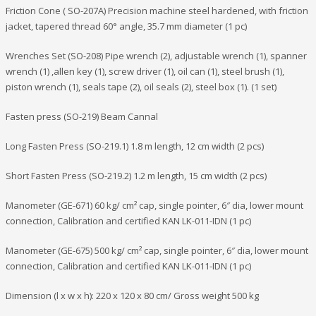
Friction Cone ( SO-207A) Precision machine steel hardened, with friction
jacket, tapered thread 60° angle, 35.7 mm diameter (1 pc)
Wrenches Set (SO-208) Pipe wrench (2), adjustable wrench (1), spanner
wrench (1) ,allen key (1), screw driver (1), oil can (1), steel brush (1),
piston wrench (1), seals tape (2), oil seals (2), steel box (1). (1 set)
Fasten press (SO-219) Beam Cannal
Long Fasten Press (SO-219.1) 1.8 m length, 12 cm width (2 pcs)
Short Fasten Press (SO-219.2) 1.2 m length, 15 cm width (2 pcs)
Manometer (GE-671) 60 kg/ cm² cap, single pointer, 6″ dia, lower mount
connection, Calibration and certified KAN LK-011-IDN (1 pc)
Manometer (GE-675) 500 kg/ cm² cap, single pointer, 6″ dia, lower mount
connection, Calibration and certified KAN LK-011-IDN (1 pc)
Dimension (l x w x h): 220 x 120 x 80 cm/ Gross weight 500 kg