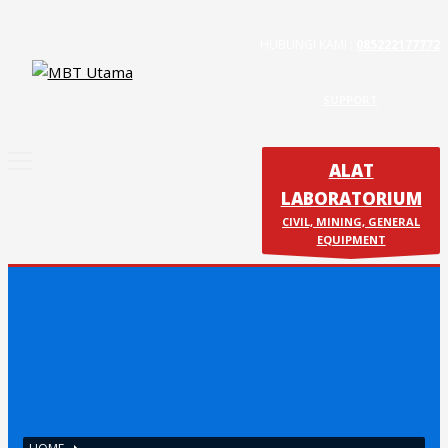
HUBUNGI KAMI :
085222177772
Contact Us
PT. MBT UTAMA
SUPPORT
Jl. Raya Caringin No. 391 Kab. Bandung
ALAT
Phone : 022 686 5330
Fax : 022 686 8016
LABORATORIUM
Produk
CIVIL, MINING, GENERAL
Calibration & Service
EQUIPMENT