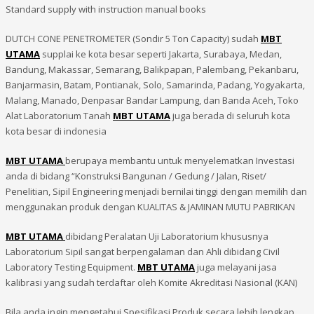
Standard supply with instruction manual books
DUTCH CONE PENETROMETER (Sondir 5 Ton Capacity) sudah
MBT
UTAMA
supplai ke kota besar seperti Jakarta, Surabaya, Medan,
Bandung, Makassar, Semarang, Balikpapan, Palembang, Pekanbaru,
Banjarmasin, Batam, Pontianak, Solo, Samarinda, Padang, Yogyakarta,
Malang, Manado, Denpasar Bandar Lampung, dan Banda Aceh, Toko
Alat Laboratorium Tanah
MBT UTAMA
juga berada di seluruh kota
kota besar di indonesia
MBT UTAMA
berupaya membantu untuk menyelematkan Investasi
anda di bidang “Konstruksi Bangunan / Gedung / Jalan, Riset/
Penelitian, Sipil Engineering menjadi bernilai tinggi dengan memilih dan
menggunakan produk dengan KUALITAS & JAMINAN MUTU PABRIKAN
MBT UTAMA
dibidang Peralatan Uji Laboratorium khususnya
Laboratorium Sipil sangat berpengalaman dan Ahli dibidang Civil
Laboratory Testing Equipment.
MBT UTAMA
juga melayani jasa
kalibrasi yang sudah terdaftar oleh Komite Akreditasi Nasional (KAN)
Bila anda ingin mengetahui Spesifikasi Produk secara lebih lengkap