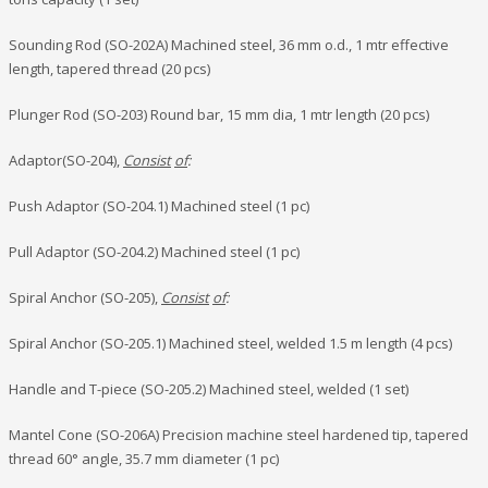
Sounding Rod (SO-202A) Machined steel, 36 mm o.d., 1 mtr effective
length, tapered thread (20 pcs)
Plunger Rod (SO-203) Round bar, 15 mm dia, 1 mtr length (20 pcs)
Adaptor(SO-204),
Consist
of
:
Push Adaptor (SO-204.1) Machined steel (1 pc)
Pull Adaptor (SO-204.2) Machined steel (1 pc)
Spiral Anchor (SO-205),
Consist
of
:
Spiral Anchor (SO-205.1) Machined steel, welded 1.5 m length (4 pcs)
Handle and T-piece (SO-205.2) Machined steel, welded (1 set)
Mantel Cone (SO-206A) Precision machine steel hardened tip, tapered
thread 60° angle, 35.7 mm diameter (1 pc)