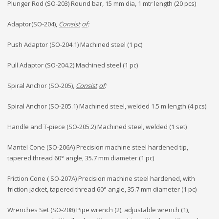
Plunger Rod (SO-203) Round bar, 15 mm dia, 1 mtr length (20 pcs)
Adaptor(SO-204),
Consist
of
:
Push Adaptor (SO-204.1) Machined steel (1 pc)
Pull Adaptor (SO-204.2) Machined steel (1 pc)
Spiral Anchor (SO-205),
Consist
of
:
Spiral Anchor (SO-205.1) Machined steel, welded 1.5 m length (4 pcs)
Handle and T-piece (SO-205.2) Machined steel, welded (1 set)
Mantel Cone (SO-206A) Precision machine steel hardened tip,
tapered thread 60° angle, 35.7 mm diameter (1 pc)
Friction Cone ( SO-207A) Precision machine steel hardened, with
friction jacket, tapered thread 60° angle, 35.7 mm diameter (1 pc)
Wrenches Set (SO-208) Pipe wrench (2), adjustable wrench (1),