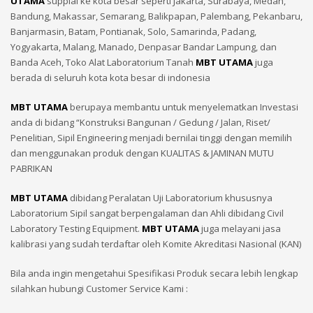
UTAMA
supplai ke kota besar seperti Jakarta, Surabaya, Medan,
Bandung, Makassar, Semarang, Balikpapan, Palembang, Pekanbaru,
Banjarmasin, Batam, Pontianak, Solo, Samarinda, Padang,
Yogyakarta, Malang, Manado, Denpasar Bandar Lampung, dan
Banda Aceh, Toko Alat Laboratorium Tanah
MBT UTAMA
juga
berada di seluruh kota kota besar di indonesia
MBT UTAMA
berupaya membantu untuk menyelematkan Investasi
anda di bidang “Konstruksi Bangunan / Gedung / Jalan, Riset/
Penelitian, Sipil Engineering menjadi bernilai tinggi dengan memilih
dan menggunakan produk dengan KUALITAS & JAMINAN MUTU
PABRIKAN
MBT UTAMA
dibidang Peralatan Uji Laboratorium khususnya
Laboratorium Sipil sangat berpengalaman dan Ahli dibidang Civil
Laboratory Testing Equipment.
MBT UTAMA
juga melayani jasa
kalibrasi yang sudah terdaftar oleh Komite Akreditasi Nasional (KAN)
Bila anda ingin mengetahui Spesifikasi Produk secara lebih lengkap
silahkan hubungi Customer Service Kami :