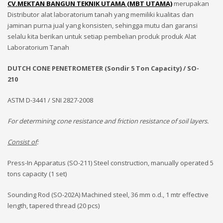
CV.MEKTAN BANGUN TEKNIK UTAMA (MBT UTAMA)
merupakan
Distributor alat laboratorium tanah yang memiliki kualitas dan
jaminan purna jual yang konsisten, sehingga mutu dan garansi
selalu kita berikan untuk setiap pembelian produk produk Alat
Laboratorium Tanah
DUTCH CONE PENETROMETER (Sondir 5 Ton Capacity) / SO-
210
ASTM D-3441 / SNI 2827-2008
For determining cone resistance and friction resistance of soil layers.
Consist of
:
Press-In Apparatus (SO-211) Steel construction, manually operated 5
tons capacity (1 set)
Sounding Rod (SO-202A) Machined steel, 36 mm o.d., 1 mtr effective
length, tapered thread (20 pcs)