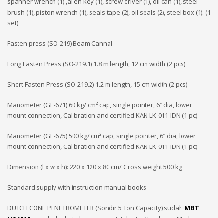
spanner wrench (1) ,allen key (1), screw driver (1), oil can (1), steel
brush (1), piston wrench (1), seals tape (2), oil seals (2), steel box (1). (1
set)
Fasten press (SO-219) Beam Cannal
Long Fasten Press (SO-219.1) 1.8 m length, 12 cm width (2 pcs)
Short Fasten Press (SO-219.2) 1.2 m length, 15 cm width (2 pcs)
Manometer (GE-671) 60 kg/ cm² cap, single pointer, 6″ dia, lower
mount connection, Calibration and certified KAN LK-011-IDN (1 pc)
Manometer (GE-675) 500 kg/ cm² cap, single pointer, 6″ dia, lower
mount connection, Calibration and certified KAN LK-011-IDN (1 pc)
Dimension (l x w x h): 220 x 120 x 80 cm/ Gross weight 500 kg
Standard supply with instruction manual books
DUTCH CONE PENETROMETER (Sondir 5 Ton Capacity) sudah
MBT