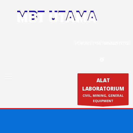
Contact Us
PT. MBT UTAMA
Jl. Raya Caringin No. 391 Kab. Bandung
HUBUNGI KAMI :
085222177772
Phone : 022 686 5330
Fax : 022 686 8016
ALAT
LABORATORIUM
Produk
CIVIL, MINING, GENERAL
Calibration & Service
EQUIPMENT