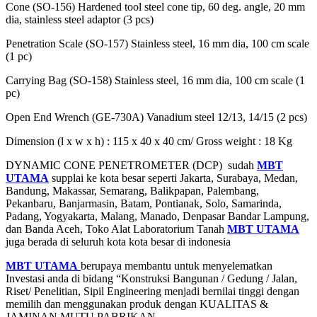
Cone (SO-156) Hardened tool steel cone tip, 60 deg. angle, 20 mm
dia, stainless steel adaptor (3 pcs)
Penetration Scale (SO-157) Stainless steel, 16 mm dia, 100 cm scale
(1 pc)
Carrying Bag (SO-158) Stainless steel, 16 mm dia, 100 cm scale (1
pc)
Open End Wrench (GE-730A) Vanadium steel 12/13, 14/15 (2 pcs)
Dimension (l x w x h) : 115 x 40 x 40 cm/ Gross weight : 18 Kg
DYNAMIC CONE PENETROMETER (DCP) sudah
MBT
UTAMA
supplai ke kota besar seperti Jakarta, Surabaya, Medan,
Bandung, Makassar, Semarang, Balikpapan, Palembang,
Pekanbaru, Banjarmasin, Batam, Pontianak, Solo, Samarinda,
Padang, Yogyakarta, Malang, Manado, Denpasar Bandar Lampung,
dan Banda Aceh, Toko Alat Laboratorium Tanah
MBT UTAMA
juga berada di seluruh kota kota besar di indonesia
MBT UTAMA
berupaya membantu untuk menyelematkan
Investasi anda di bidang “Konstruksi Bangunan / Gedung / Jalan,
Riset/ Penelitian, Sipil Engineering menjadi bernilai tinggi dengan
memilih dan menggunakan produk dengan KUALITAS &
JAMINAN MUTU PABRIKAN