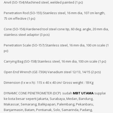
Anvil (SO-154) Machined steel, welded painted (1 pc)
Penetration Rod (SO-155) Stainless steel, 16 mm dia, 107 cm length,
75 cm effective (1 pc)
Cone (SO-156) Hardened tool steel cone tip, 60 deg. angle, 20 mm dia,
stainless steel adaptor (3 pcs)
Penetration Scale (SO-157) Stainless steel, 16 mm dia, 100 cm scale (1
pc)
Carrying Bag (SO-158) Stainless steel, 16 mm dia, 100 cm scale (1 pc)
Open End Wrench (GE-730A) Vanadium steel 12/13, 14/15 (2 pcs)
Dimension (l x w x h) : 115 x 40 x 40 cm/ Gross weight : 18 Kg
DYNAMIC CONE PENETROMETER (DCP) sudah
MBT UTAMA
supplai
ke kota besar seperti Jakarta, Surabaya, Medan, Bandung,
Makassar, Semarang, Balikpapan, Palembang, Pekanbaru,
Banjarmasin, Batam, Pontianak, Solo, Samarinda, Padang,