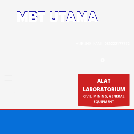
Contact Us
PT. MBT UTAMA
Jl. Raya Caringin No. 391 Kab. Bandung
HUBUNGI KAMI :
085222177772
Phone : 022 686 5330
Fax : 022 686 8016
ALAT
LABORATORIUM
Produk
CIVIL, MINING, GENERAL
Calibration & Service
EQUIPMENT