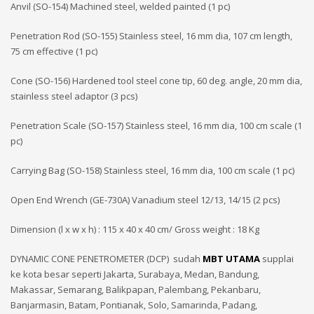
Anvil (SO-154) Machined steel, welded painted (1 pc)
Penetration Rod (SO-155) Stainless steel, 16 mm dia, 107 cm length,
75 cm effective (1 pc)
Cone (SO-156) Hardened tool steel cone tip, 60 deg. angle, 20 mm dia,
stainless steel adaptor (3 pcs)
Penetration Scale (SO-157) Stainless steel, 16 mm dia, 100 cm scale (1
pc)
Carrying Bag (SO-158) Stainless steel, 16 mm dia, 100 cm scale (1 pc)
Open End Wrench (GE-730A) Vanadium steel 12/13, 14/15 (2 pcs)
Dimension (l x w x h) : 115 x 40 x 40 cm/ Gross weight : 18 Kg
DYNAMIC CONE PENETROMETER (DCP) sudah
MBT UTAMA
supplai
ke kota besar seperti Jakarta, Surabaya, Medan, Bandung,
Makassar, Semarang, Balikpapan, Palembang, Pekanbaru,
Banjarmasin, Batam, Pontianak, Solo, Samarinda, Padang,