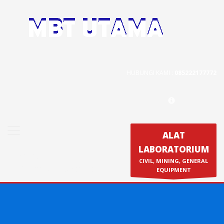
Contact Us
PT. MBT UTAMA
Jl. Raya Caringin No. 391 Kab. Bandung
HUBUNGI KAMI :
085222177772
Phone : 022 686 5330
Fax : 022 686 8016
ALAT
LABORATORIUM
Produk
CIVIL, MINING, GENERAL
Calibration & Service
EQUIPMENT