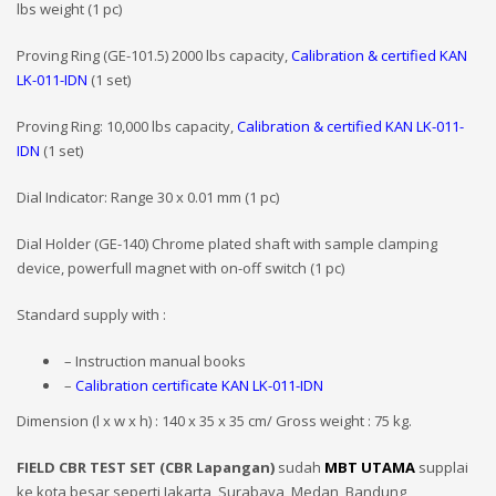
lbs weight (1 pc)
Proving Ring (GE-101.5) 2000 lbs capacity,
Calibration & certified KAN
LK-011-IDN
(1 set)
Proving Ring: 10,000 lbs capacity,
Calibration & certified KAN LK-011-
IDN
(1 set)
Dial Indicator: Range 30 x 0.01 mm (1 pc)
Dial Holder (GE-140) Chrome plated shaft with sample clamping
device, powerfull magnet with on-off switch (1 pc)
Standard supply with :
– Instruction manual books
–
Calibration certificate KAN LK-011-IDN
Dimension (l x w x h) : 140 x 35 x 35 cm/ Gross weight : 75 kg.
FIELD CBR TEST SET (CBR Lapangan)
sudah
MBT UTAMA
supplai
ke kota besar seperti Jakarta, Surabaya, Medan, Bandung,