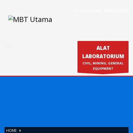
HUBUNGI KAMI :
085222177772
Contact Us
PT. MBT UTAMA
Jl. Raya Caringin No. 391 Kab. Bandung
Phone : 022 686 5330
ALAT
Fax : 022 686 8016
LABORATORIUM
Produk
CIVIL, MINING, GENERAL
Calibration & Service
EQUIPMENT
HOME