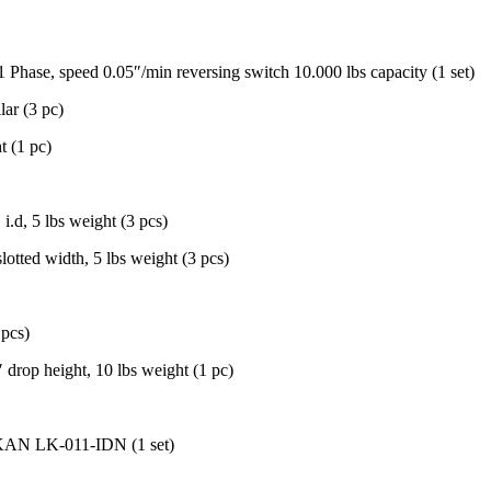
Phase, speed 0.05″/min reversing switch 10.000 lbs capacity (1 set)
lar (3 pc)
t (1 pc)
i.d, 5 lbs weight (3 pcs)
lotted width, 5 lbs weight (3 pcs)
pcs)
drop height, 10 lbs weight (1 pc)
d KAN LK-011-IDN (1 set)