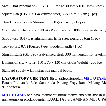
Swell Dial Penetration (GE-137C) Range 30 mm x 0.01 mm (3 pcs)
Square Pan (GE-303) Galvanized steel, 65 x 65 x 7.5 cm (1 pc)
Thin Box (GE-390) Alumunium, 60 gr capacity (12 pcs)
Graduated Cylinder (GE-405A) Plastic made, 1000 ml capacity, sing
Scoop (GE-801) Cast alumunium, large size, round buttom (1 pc)
Trowel (GE-871) Pointed type, wooden handle (1 pc)
Straight Edge (GE-890) Galvanized steel, 300 mm length, for leveling
Dimension (l x w x h) : 110 x 70 x 120 cm/ Gross Weight : 200 Kg
Standard supply with instruction manual books
LABORATORY CBR TEST SET (Electric)
sudah
MBT UTAM
Batam, Pontianak, Solo, Samarinda, Padang, Yogyakarta, Malang,
di indonesia
MBT UTAMA
berupaya membantu untuk menyelematkan Investasi an
menggunakan produk dengan KUALITAS & JAMINAN MUTU 