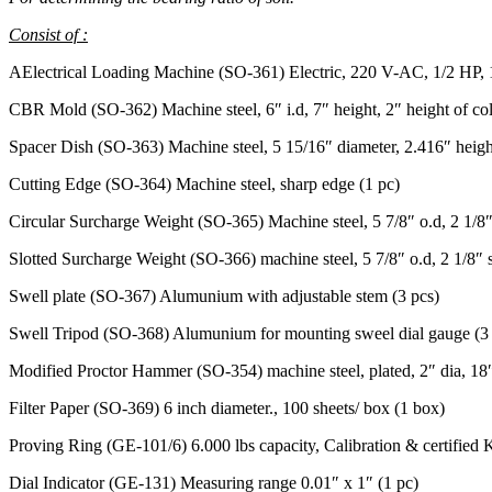
Consist of :
AElectrical Loading Machine (SO-361) Electric, 220 V-AC, 1/2 HP, 1 
CBR Mold (SO-362) Machine steel, 6″ i.d, 7″ height, 2″ height of col
Spacer Dish (SO-363) Machine steel, 5 15/16″ diameter, 2.416″ heigh
Cutting Edge (SO-364) Machine steel, sharp edge (1 pc)
Circular Surcharge Weight (SO-365) Machine steel, 5 7/8″ o.d, 2 1/8″ 
Slotted Surcharge Weight (SO-366) machine steel, 5 7/8″ o.d, 2 1/8″ s
Swell plate (SO-367) Alumunium with adjustable stem (3 pcs)
Swell Tripod (SO-368) Alumunium for mounting sweel dial gauge (3 
Modified Proctor Hammer (SO-354) machine steel, plated, 2″ dia, 18″ 
Filter Paper (SO-369) 6 inch diameter., 100 sheets/ box (1 box)
Proving Ring (GE-101/6) 6.000 lbs capacity, Calibration & certifie
Dial Indicator (GE-131) Measuring range 0.01″ x 1″ (1 pc)