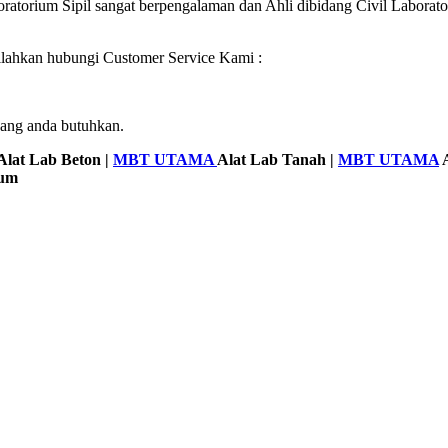
ratorium Sipil sangat berpengalaman dan Ahli dibidang Civil Laborat
silahkan hubungi Customer Service Kami :
yang anda butuhkan.
Alat Lab Beton |
MBT UTAMA
Alat Lab Tanah |
MBT UTAMA
A
mum