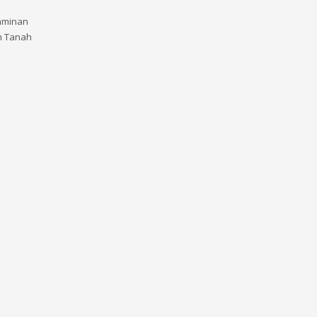
jaminan
um Tanah