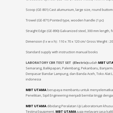
Scoop (GE-801) Cast alumunium, large size, round buttom 
Trowel (GE-871) Pointed type, wooden handle (1 pc)
Straight Edge (GE-890) Galvanized steel, 300 mm length, fo
Dimension (l x w x h) : 110 x 70 x 120 cm/ Gross Weight : 2
Standard supply with instruction manual books
LABORATORY CBR TEST SET (Electric)
sudah
MBT UT
Semarang, Balikpapan, Palembang, Pekanbaru, Banjarmas
Denpasar Bandar Lampung, dan Banda Aceh, Toko Alat 
indonesia
MBT UTAMA
berupaya membantu untuk menyelematkan In
Penelitian, Sipil Engineering menjadi bernilai tinggi
MBT UTAMA
dibidang Peralatan Uji Laboratorium khusu
Testing Equipment.
MBT UTAMA
juga melayani jasa kali