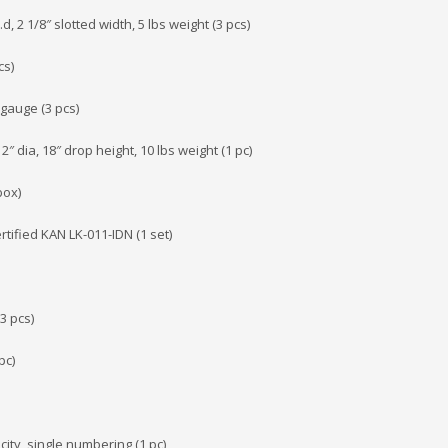
, 2 1/8″ slotted width, 5 lbs weight (3 pcs)
cs)
gauge (3 pcs)
 dia, 18″ drop height, 10 lbs weight (1 pc)
box)
rtified KAN LK-011-IDN (1 set)
3 pcs)
pc)
ity, single numbering (1 pc)