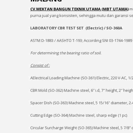
CV.MEKTAN BANGUN TEKNIK UTAMA (MBT UTAMA)
me
purna jual yang konsisten, sehingga mutu dan garansi s
LABORATORY CBR TEST SET (Electric) / SO-360A
ASTM D-1883 / AASHTO T-193; According SNI 03-1744-1989
For determining the bearing ratio of soil.
Consist of :
AElectrical Loading Machine (SO-361) Electric, 220 V-AC, 1/
CBR Mold (SO-362) Machine steel, 6″ i.d, 7″ height, 2″ height
Spacer Dish (SO-363) Machine steel, 5 15/16″ diameter, 2.4
Cutting Edge (SO-364) Machine steel, sharp edge (1 pc)
Circular Surcharge Weight (SO-365) Machine steel, 5 7/8″ o.d