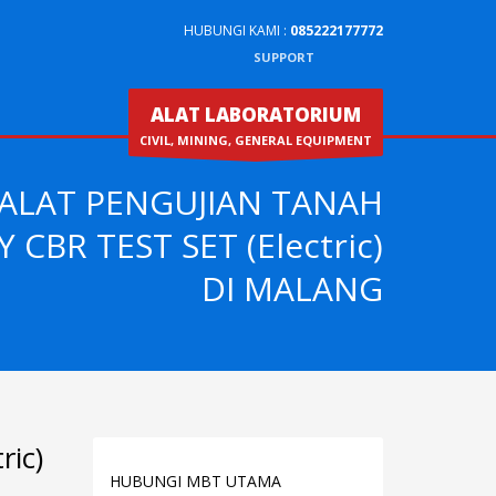
HUBUNGI KAMI :
085222177772
SUPPORT
ALAT LABORATORIUM
CIVIL, MINING, GENERAL EQUIPMENT
 ALAT PENGUJIAN TANAH
CBR TEST SET (Electric)
DI MALANG
ic)
HUBUNGI MBT UTAMA