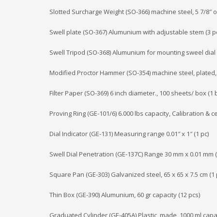
Slotted Surcharge Weight (SO-366) machine steel, 5 7/8″ o.d
Swell plate (SO-367) Alumunium with adjustable stem (3 p
Swell Tripod (SO-368) Alumunium for mounting sweel dial 
Modified Proctor Hammer (SO-354) machine steel, plated, 2″
Filter Paper (SO-369) 6 inch diameter., 100 sheets/ box (1 
Proving Ring (GE-101/6) 6.000 lbs capacity, Calibration & ce
Dial Indicator (GE-131) Measuring range 0.01″ x 1″ (1 pc)
Swell Dial Penetration (GE-137C) Range 30 mm x 0.01 mm (
Square Pan (GE-303) Galvanized steel, 65 x 65 x 7.5 cm (1 
Thin Box (GE-390) Alumunium, 60 gr capacity (12 pcs)
Graduated Cylinder (GE-405A) Plastic made, 1000 ml capac