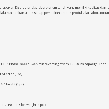
rupakan Distributor alat laboratorium tanah yang memiliki kualitas dan 
elalu kita berikan untuk setiap pembelian produk produk Alat Laboratori
2 HP, 1 Phase, speed 0.05″/min reversing switch 10.000 lbs capacity (1 set)
 of collar (3 pc)
16″ height (1 pc)
, 2 1/8″ i.d, 5 lbs weight (3 pcs)