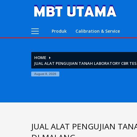
Contact Us
PT. MBT UTAMA
Produk
Calibration & Service
Jl. Raya Caringin No. 391 Kab. Bandung
Phone : 022 686 5330
Fax : 022 686 8016
HOME
JUAL ALAT PENGUJIAN TANAH LABORATORY CBR TEST
August 8, 2026
JUAL ALAT PENGUJIAN TANA