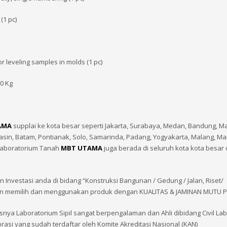
(1 pc)
r leveling samples in molds (1 pc)
00 Kg
AMA
supplai ke kota besar seperti Jakarta, Surabaya, Medan, Bandung, M
in, Batam, Pontianak, Solo, Samarinda, Padang, Yogyakarta, Malang, M
Laboratorium Tanah
MBT UTAMA
juga berada di seluruh kota kota besar 
vestasi anda di bidang “Konstruksi Bangunan / Gedung / Jalan, Riset/
 dengan memilih dan menggunakan produk dengan KUALITAS & JAMINAN MUTU
snya Laboratorium Sipil sangat berpengalaman dan Ahli dibidang Civil La
brasi yang sudah terdaftar oleh Komite Akreditasi Nasional (KAN)