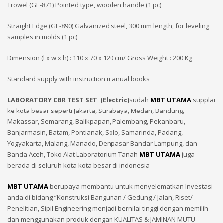
Trowel (GE-871) Pointed type, wooden handle (1 pc)
Straight Edge (GE-890) Galvanized steel, 300 mm length, for leveling
samples in molds (1 pc)
Dimension (l x w x h) : 110 x 70 x 120 cm/ Gross Weight : 200 Kg
Standard supply with instruction manual books
LABORATORY CBR TEST SET (Electric)
sudah
MBT UTAMA
supplai
ke kota besar seperti Jakarta, Surabaya, Medan, Bandung,
Makassar, Semarang, Balikpapan, Palembang, Pekanbaru,
Banjarmasin, Batam, Pontianak, Solo, Samarinda, Padang,
Yogyakarta, Malang, Manado, Denpasar Bandar Lampung, dan
Banda Aceh, Toko Alat Laboratorium Tanah
MBT UTAMA
juga
berada di seluruh kota kota besar di indonesia
MBT UTAMA
berupaya membantu untuk menyelematkan Investasi
anda di bidang “Konstruksi Bangunan / Gedung / Jalan, Riset/
Penelitian, Sipil Engineering menjadi bernilai tinggi dengan memilih
dan menggunakan produk dengan KUALITAS & JAMINAN MUTU