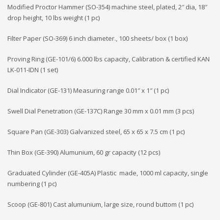
Modified Proctor Hammer (SO-354) machine steel, plated, 2″ dia, 18″
drop height, 10 lbs weight (1 pc)
Filter Paper (SO-369) 6 inch diameter., 100 sheets/ box (1 box)
Proving Ring (GE-101/6) 6.000 lbs capacity, Calibration & certified KAN
LK-011-IDN (1 set)
Dial Indicator (GE-131) Measuring range 0.01″ x 1″ (1 pc)
Swell Dial Penetration (GE-137C) Range 30 mm x 0.01 mm (3 pcs)
Square Pan (GE-303) Galvanized steel, 65 x 65 x 7.5 cm (1 pc)
Thin Box (GE-390) Alumunium, 60 gr capacity (12 pcs)
Graduated Cylinder (GE-405A) Plastic made, 1000 ml capacity, single
numbering (1 pc)
Scoop (GE-801) Cast alumunium, large size, round buttom (1 pc)