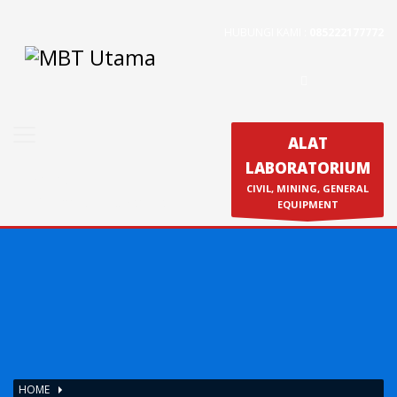
HUBUNGI KAMI :
085222177772
Contact Us
PT. MBT UTAMA
Jl. Raya Caringin No. 391 Kab. Bandung
Phone : 022 686 5330
ALAT
Fax : 022 686 8016
LABORATORIUM
Produk
CIVIL, MINING, GENERAL
Calibration & Service
EQUIPMENT
HOME