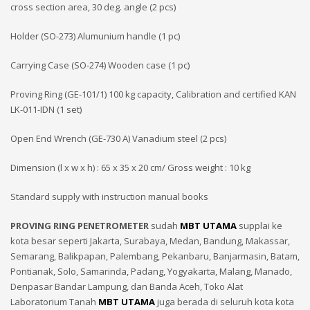
cross section area, 30 deg. angle (2 pcs)
Holder (SO-273) Alumunium handle (1 pc)
Carrying Case (SO-274) Wooden case (1 pc)
Proving Ring (GE-101/1) 100 kg capacity, Calibration and certified KAN
LK-011-IDN (1 set)
Open End Wrench (GE-730 A) Vanadium steel (2 pcs)
Dimension (l x w x h) : 65 x 35 x 20 cm/ Gross weight : 10 kg
Standard supply with instruction manual books
PROVING RING PENETROMETER
sudah
MBT UTAMA
supplai ke
kota besar seperti Jakarta, Surabaya, Medan, Bandung, Makassar,
Semarang, Balikpapan, Palembang, Pekanbaru, Banjarmasin, Batam,
Pontianak, Solo, Samarinda, Padang, Yogyakarta, Malang, Manado,
Denpasar Bandar Lampung, dan Banda Aceh, Toko Alat
Laboratorium Tanah
MBT UTAMA
juga berada di seluruh kota kota