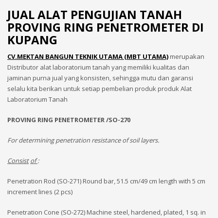
JUAL ALAT PENGUJIAN TANAH
PROVING RING PENETROMETER DI
KUPANG
CV.MEKTAN BANGUN TEKNIK UTAMA (MBT UTAMA)
merupakan
Distributor alat laboratorium tanah yang memiliki kualitas dan
jaminan purna jual yang konsisten, sehingga mutu dan garansi
selalu kita berikan untuk setiap pembelian produk produk Alat
Laboratorium Tanah
PROVING RING PENETROMETER /SO-270
For determining penetration resistance of soil layers.
Consist
of
:
Penetration Rod (SO-271) Round bar, 51.5 cm/49 cm length with 5 cm
increment lines (2 pcs)
Penetration Cone (SO-272) Machine steel, hardened, plated, 1 sq. in