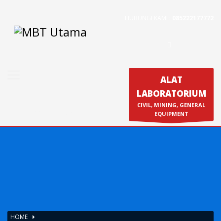
HUBUNGI KAMI :
085222177772
Contact Us
PT. MBT UTAMA
Jl. Raya Caringin No. 391 Kab. Bandung
Phone : 022 686 5330
ALAT
Fax : 022 686 8016
LABORATORIUM
Produk
CIVIL, MINING, GENERAL
Calibration & Service
EQUIPMENT
HOME