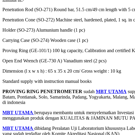
Penetration Rod (SO-271) Round bar, 51.5 cm/49 cm length with 5 cm
Penetration Cone (SO-272) Machine steel, hardened, plated, 1 sq. in cr
Holder (SO-273) Alumunium handle (1 pc)
Carrying Case (SO-274) Wooden case (1 pc)
Proving Ring (GE-101/1) 100 kg capacity, Calibration and certifie
Open End Wrench (GE-730 A) Vanadium steel (2 pcs)
Dimension (l x w x h) : 65 x 35 x 20 cm/ Gross weight : 10 kg
Standard supply with instruction manual books
PROVING RING PENETROMETER
sudah
MBT UTAMA
supp
Batam, Pontianak, Solo, Samarinda, Padang, Yogyakarta, Malang,
di indonesia
MBT UTAMA
berupaya membantu untuk menyelematkan Investasi an
menggunakan produk dengan KUALITAS & JAMINAN MUTU 
MBT UTAMA
dibidang Peralatan Uji Laboratorium khususnya Labo
yang sudah terdaftar oleh Komite Akreditasi Nasional (KAN)