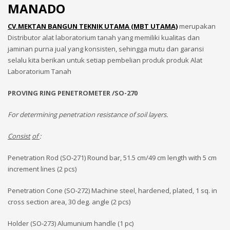
MANADO
CV.MEKTAN BANGUN TEKNIK UTAMA (MBT UTAMA)
merupakan
Distributor alat laboratorium tanah yang memiliki kualitas dan
jaminan purna jual yang konsisten, sehingga mutu dan garansi
selalu kita berikan untuk setiap pembelian produk produk Alat
Laboratorium Tanah
PROVING RING PENETROMETER /SO-270
For determining penetration resistance of soil layers.
Consist
of
:
Penetration Rod (SO-271) Round bar, 51.5 cm/49 cm length with 5 cm
increment lines (2 pcs)
Penetration Cone (SO-272) Machine steel, hardened, plated, 1 sq. in
cross section area, 30 deg. angle (2 pcs)
Holder (SO-273) Alumunium handle (1 pc)