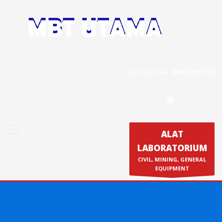
Contact Us
PT. MBT UTAMA
Jl. Raya Caringin No. 391 Kab. Bandung
HUBUNGI KAMI :
085222177772
Phone : 022 686 5330
Fax : 022 686 8016
ALAT
LABORATORIUM
Produk
CIVIL, MINING, GENERAL
Calibration & Service
EQUIPMENT