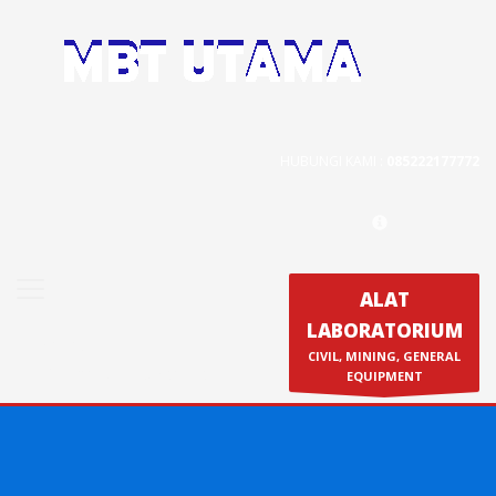
Contact Us
PT. MBT UTAMA
Jl. Raya Caringin No. 391 Kab. Bandung
HUBUNGI KAMI :
085222177772
Phone : 022 686 5330
Fax : 022 686 8016
ALAT
LABORATORIUM
Produk
CIVIL, MINING, GENERAL
Calibration & Service
EQUIPMENT