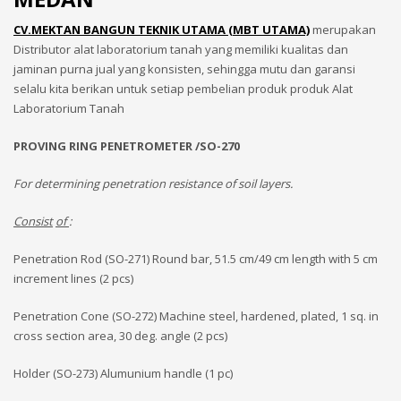
CV.MEKTAN BANGUN TEKNIK UTAMA (MBT UTAMA)
merupakan
Distributor alat laboratorium tanah yang memiliki kualitas dan
jaminan purna jual yang konsisten, sehingga mutu dan garansi
selalu kita berikan untuk setiap pembelian produk produk Alat
Laboratorium Tanah
PROVING RING PENETROMETER /SO-270
For determining penetration resistance of soil layers.
Consist
of
:
Penetration Rod (SO-271) Round bar, 51.5 cm/49 cm length with 5 cm
increment lines (2 pcs)
Penetration Cone (SO-272) Machine steel, hardened, plated, 1 sq. in
cross section area, 30 deg. angle (2 pcs)
Holder (SO-273) Alumunium handle (1 pc)