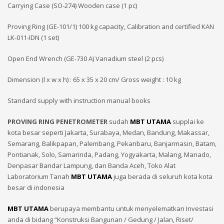
Carrying Case (SO-274) Wooden case (1 pc)
Proving Ring (GE-101/1) 100 kg capacity, Calibration and certified KAN
LK-011-IDN (1 set)
Open End Wrench (GE-730 A) Vanadium steel (2 pcs)
Dimension (l x w x h) : 65 x 35 x 20 cm/ Gross weight : 10 kg
Standard supply with instruction manual books
PROVING RING PENETROMETER
sudah
MBT UTAMA
supplai ke
kota besar seperti Jakarta, Surabaya, Medan, Bandung, Makassar,
Semarang, Balikpapan, Palembang, Pekanbaru, Banjarmasin, Batam,
Pontianak, Solo, Samarinda, Padang, Yogyakarta, Malang, Manado,
Denpasar Bandar Lampung, dan Banda Aceh, Toko Alat
Laboratorium Tanah
MBT UTAMA
juga berada di seluruh kota kota
besar di indonesia
MBT UTAMA
berupaya membantu untuk menyelematkan Investasi
anda di bidang “Konstruksi Bangunan / Gedung / Jalan, Riset/