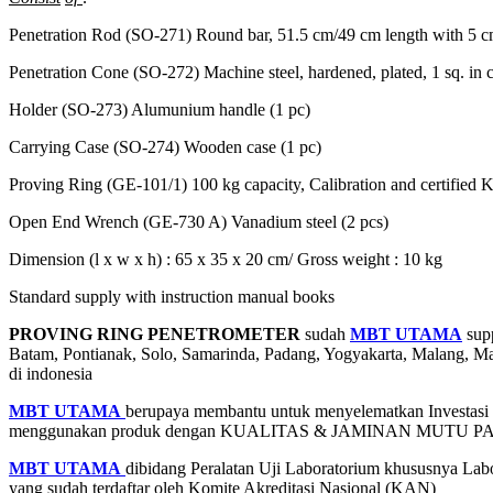
Penetration Rod (SO-271) Round bar, 51.5 cm/49 cm length with 5 cm
Penetration Cone (SO-272) Machine steel, hardened, plated, 1 sq. in cr
Holder (SO-273) Alumunium handle (1 pc)
Carrying Case (SO-274) Wooden case (1 pc)
Proving Ring (GE-101/1) 100 kg capacity, Calibration and certifie
Open End Wrench (GE-730 A) Vanadium steel (2 pcs)
Dimension (l x w x h) : 65 x 35 x 20 cm/ Gross weight : 10 kg
Standard supply with instruction manual books
PROVING RING PENETROMETER
sudah
MBT UTAMA
supp
Batam, Pontianak, Solo, Samarinda, Padang, Yogyakarta, Malang,
di indonesia
MBT UTAMA
berupaya membantu untuk menyelematkan Investasi an
menggunakan produk dengan KUALITAS & JAMINAN MUTU 
MBT UTAMA
dibidang Peralatan Uji Laboratorium khususnya Labo
yang sudah terdaftar oleh Komite Akreditasi Nasional (KAN)