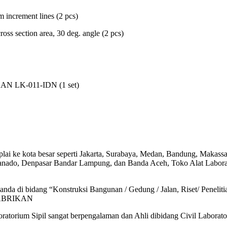
 increment lines (2 pcs)
oss section area, 30 deg. angle (2 pcs)
d KAN LK-011-IDN (1 set)
lai ke kota besar seperti Jakarta, Surabaya, Medan, Bandung, Makass
 Manado, Denpasar Bandar Lampung, dan Banda Aceh, Toko Alat Labor
da di bidang “Konstruksi Bangunan / Gedung / Jalan, Riset/ Penelitian
PABRIKAN
ratorium Sipil sangat berpengalaman dan Ahli dibidang Civil Laborat