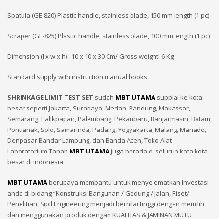
Spatula (GE-820) Plastic handle, stainless blade, 150 mm length (1 pc)
Scraper (GE-825) Plastic handle, stainless blade, 100 mm length (1 pc)
Dimension (l x w x h) : 10 x 10 x 30 Cm/ Gross weight: 6 Kg
Standard supply with instruction manual books
SHRINKAGE LIMIT TEST SET
sudah
MBT UTAMA
supplai ke kota
besar seperti Jakarta, Surabaya, Medan, Bandung, Makassar,
Semarang, Balikpapan, Palembang, Pekanbaru, Banjarmasin, Batam,
Pontianak, Solo, Samarinda, Padang, Yogyakarta, Malang, Manado,
Denpasar Bandar Lampung, dan Banda Aceh, Toko Alat
Laboratorium Tanah
MBT UTAMA
juga berada di seluruh kota kota
besar di indonesia
MBT UTAMA
berupaya membantu untuk menyelematkan Investasi
anda di bidang “Konstruksi Bangunan / Gedung / Jalan, Riset/
Penelitian, Sipil Engineering menjadi bernilai tinggi dengan memilih
dan menggunakan produk dengan KUALITAS & JAMINAN MUTU