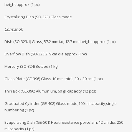
height approx (1 pc)
Crystalizing Dish (SO-323) Glass made
Consist of
:
Dish (SO-323.1) Glass, 57.2 mm i.d, 12.7 mm height approx (1 pc)
Overflow Dish (SO-323.2) 9 cm dia approx (1pc)
Mercury (SO-324) Bottled (1 kg)
Glass Plate (GE-396) Glass 10 mm thick, 30 x 30 cm (1 pc)
Thin Box (GE-390) Alumunium, 60 gr capacity (12 pcs)
Graduated Cylinder (GE-402) Glass made,100 ml capacity,single
numbering (1 pc)
Evaporating Dish (GE-501) Heat resistance porcelain, 12 cm dia, 250
ml capacity (1 pc)