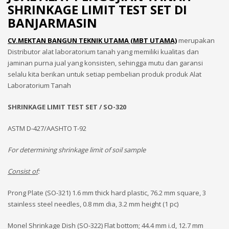
SHRINKAGE LIMIT TEST SET DI
BANJARMASIN
CV.MEKTAN BANGUN TEKNIK UTAMA (MBT UTAMA)
merupakan
Distributor alat laboratorium tanah yang memiliki kualitas dan
jaminan purna jual yang konsisten, sehingga mutu dan garansi
selalu kita berikan untuk setiap pembelian produk produk Alat
Laboratorium Tanah
SHRINKAGE LIMIT TEST SET / SO-320
ASTM D-427/AASHTO T-92
For determining shrinkage limit of soil sample
Consist of
:
Prong Plate (SO-321) 1.6 mm thick hard plastic, 76.2 mm square, 3
stainless steel needles, 0.8 mm dia, 3.2 mm height (1 pc)
Monel Shrinkage Dish (SO-322) Flat bottom; 44.4 mm i.d, 12.7 mm