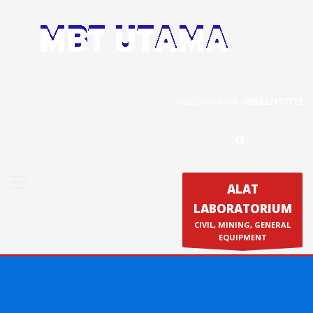
Contact Us
PT. MBT UTAMA
Jl. Raya Caringin No. 391 Kab. Bandung
HUBUNGI KAMI :
085222177772
Phone : 022 686 5330
Fax : 022 686 8016
ALAT
LABORATORIUM
Produk
CIVIL, MINING, GENERAL
Calibration & Service
EQUIPMENT