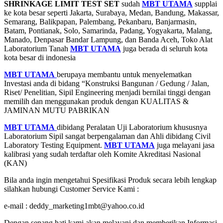
SHRINKAGE LIMIT TEST SET
sudah
MBT UTAMA
supplai
ke kota besar seperti Jakarta, Surabaya, Medan, Bandung, Makassar,
Semarang, Balikpapan, Palembang, Pekanbaru, Banjarmasin,
Batam, Pontianak, Solo, Samarinda, Padang, Yogyakarta, Malang,
Manado, Denpasar Bandar Lampung, dan Banda Aceh, Toko Alat
Laboratorium Tanah
MBT UTAMA
juga berada di seluruh kota
kota besar di indonesia
MBT UTAMA
berupaya membantu untuk menyelematkan
Investasi anda di bidang “Konstruksi Bangunan / Gedung / Jalan,
Riset/ Penelitian, Sipil Engineering menjadi bernilai tinggi dengan
memilih dan menggunakan produk dengan KUALITAS &
JAMINAN MUTU PABRIKAN
MBT UTAMA
dibidang Peralatan Uji Laboratorium khususnya
Laboratorium Sipil sangat berpengalaman dan Ahli dibidang Civil
Laboratory Testing Equipment.
MBT UTAMA
juga melayani jasa
kalibrasi yang sudah terdaftar oleh Komite Akreditasi Nasional
(KAN)
Bila anda ingin mengetahui Spesifikasi Produk secara lebih lengkap
silahkan hubungi Customer Service Kami :
e-mail : deddy_marketing1mbt@yahoo.co.id
Dengan senang hati kami akan melayani dan memberikan Informasi