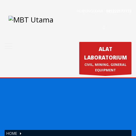
HUBUNGI KAMI :
085222177772
Contact Us
PT. MBT UTAMA
Jl. Raya Caringin No. 391 Kab. Bandung
Phone : 022 686 5330
ALAT
Fax : 022 686 8016
LABORATORIUM
Produk
CIVIL, MINING, GENERAL
Calibration & Service
EQUIPMENT
HOME