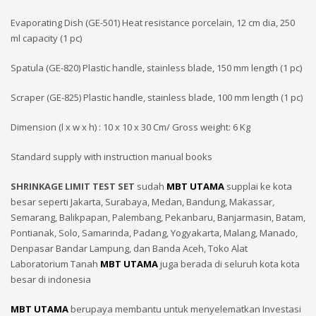
Evaporating Dish (GE-501) Heat resistance porcelain, 12 cm dia, 250
ml capacity (1 pc)
Spatula (GE-820) Plastic handle, stainless blade, 150 mm length (1 pc)
Scraper (GE-825) Plastic handle, stainless blade, 100 mm length (1 pc)
Dimension (l x w x h) : 10 x 10 x 30 Cm/ Gross weight: 6 Kg
Standard supply with instruction manual books
SHRINKAGE LIMIT TEST SET
sudah
MBT UTAMA
supplai ke kota
besar seperti Jakarta, Surabaya, Medan, Bandung, Makassar,
Semarang, Balikpapan, Palembang, Pekanbaru, Banjarmasin, Batam,
Pontianak, Solo, Samarinda, Padang, Yogyakarta, Malang, Manado,
Denpasar Bandar Lampung, dan Banda Aceh, Toko Alat
Laboratorium Tanah
MBT UTAMA
juga berada di seluruh kota kota
besar di indonesia
MBT UTAMA
berupaya membantu untuk menyelematkan Investasi