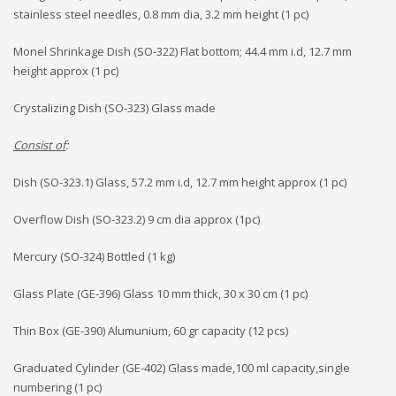
stainless steel needles, 0.8 mm dia, 3.2 mm height (1 pc)
Monel Shrinkage Dish (SO-322) Flat bottom; 44.4 mm i.d, 12.7 mm
height approx (1 pc)
Crystalizing Dish (SO-323) Glass made
Consist of
:
Dish (SO-323.1) Glass, 57.2 mm i.d, 12.7 mm height approx (1 pc)
Overflow Dish (SO-323.2) 9 cm dia approx (1pc)
Mercury (SO-324) Bottled (1 kg)
Glass Plate (GE-396) Glass 10 mm thick, 30 x 30 cm (1 pc)
Thin Box (GE-390) Alumunium, 60 gr capacity (12 pcs)
Graduated Cylinder (GE-402) Glass made,100 ml capacity,single
numbering (1 pc)