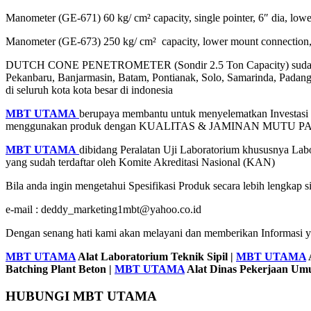
Manometer (GE-671) 60 kg/ cm² capacity, single pointer, 6″ dia, lo
Manometer (GE-673) 250 kg/ cm² capacity, lower mount connection,
DUTCH CONE PENETROMETER (Sondir 2.5 Ton Capacity) sud
Pekanbaru, Banjarmasin, Batam, Pontianak, Solo, Samarinda, Pada
di seluruh kota kota besar di indonesia
MBT UTAMA
berupaya membantu untuk menyelematkan Investasi an
menggunakan produk dengan KUALITAS & JAMINAN MUTU 
MBT UTAMA
dibidang Peralatan Uji Laboratorium khususnya Labo
yang sudah terdaftar oleh Komite Akreditasi Nasional (KAN)
Bila anda ingin mengetahui Spesifikasi Produk secara lebih lengkap 
e-mail : deddy_marketing1mbt@yahoo.co.id
Dengan senang hati kami akan melayani dan memberikan Informasi 
MBT UTAMA
Alat Laboratorium Teknik Sipil |
MBT UTAMA
Batching Plant Beton |
MBT UTAMA
Alat Dinas Pekerjaan U
HUBUNGI MBT UTAMA