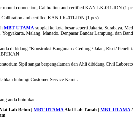
wer mount connection, Calibration and certified KAN LK-011-IDN (1 pc
 Calibration and certified KAN LK-011-IDN (1 pcs)
ah
MBT UTAMA
supplai ke kota besar seperti Jakarta, Surabaya, 
ng, Yogyakarta, Malang, Manado, Denpasar Bandar Lampung, dan Ban
da di bidang “Konstruksi Bangunan / Gedung / Jalan, Riset/ Penelitian
PABRIKAN
ratorium Sipil sangat berpengalaman dan Ahli dibidang Civil Laborat
silahkan hubungi Customer Service Kami :
yang anda butuhkan.
Alat Lab Beton |
MBT UTAMA
Alat Lab Tanah |
MBT UTAMA
A
mum