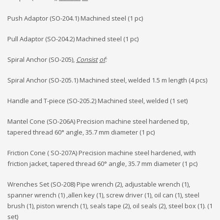
Push Adaptor (SO-204.1) Machined steel (1 pc)
Pull Adaptor (SO-204.2) Machined steel (1 pc)
Spiral Anchor (SO-205),
Consist
of
:
Spiral Anchor (SO-205.1) Machined steel, welded 1.5 m length (4 pcs)
Handle and T-piece (SO-205.2) Machined steel, welded (1 set)
Mantel Cone (SO-206A) Precision machine steel hardened tip,
tapered thread 60° angle, 35.7 mm diameter (1 pc)
Friction Cone ( SO-207A) Precision machine steel hardened, with
friction jacket, tapered thread 60° angle, 35.7 mm diameter (1 pc)
Wrenches Set (SO-208) Pipe wrench (2), adjustable wrench (1),
spanner wrench (1) ,allen key (1), screw driver (1), oil can (1), steel
brush (1), piston wrench (1), seals tape (2), oil seals (2), steel box (1). (1
set)