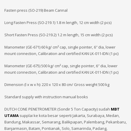
Fasten press (SO-219) Beam Cannal
Long Fasten Press (SO-219.1) 1.8 m length, 12 cm width (2 pcs)
Short Fasten Press (SO-219.2) 1.2 m length, 15 cm width (2 pcs)
Manometer (GE-671) 60 kg/ cm² cap, single pointer, 6″ dia, lower
mount connection, Calibration and certified KAN LK-011-IDN (1 pc)
Manometer (GE-675) 500 kg/ cm² cap, single pointer, 6″ dia, lower
mount connection, Calibration and certified KAN LK-011-IDN (1 pc)
Dimension (l x w x h): 220 x 120 x 80 cm/ Gross weight 500 kg
Standard supply with instruction manual books
DUTCH CONE PENETROMETER (Sondir 5 Ton Capacity) sudah
MBT
UTAMA
supplai ke kota besar seperti Jakarta, Surabaya, Medan,
Bandung, Makassar, Semarang, Balikpapan, Palembang, Pekanbaru,
Banjarmasin, Batam, Pontianak, Solo, Samarinda, Padang,