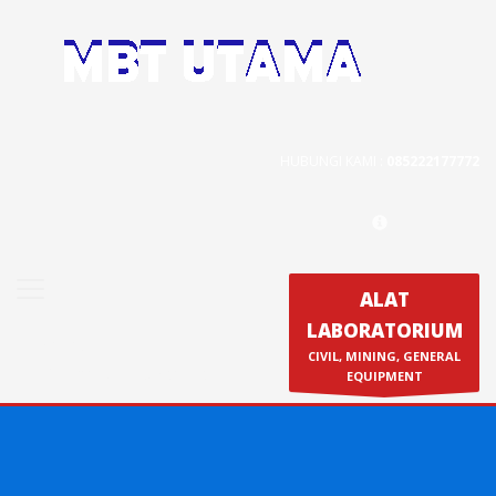
Contact Us
PT. MBT UTAMA
Jl. Raya Caringin No. 391 Kab. Bandung
HUBUNGI KAMI :
085222177772
Phone : 022 686 5330
Fax : 022 686 8016
ALAT
LABORATORIUM
Produk
CIVIL, MINING, GENERAL
Calibration & Service
EQUIPMENT