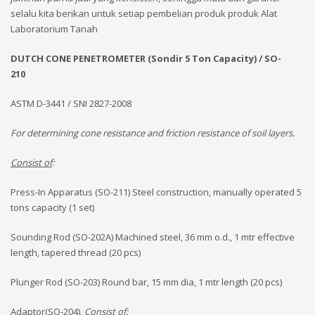
selalu kita berikan untuk setiap pembelian produk produk Alat
Laboratorium Tanah
DUTCH CONE PENETROMETER (Sondir 5 Ton Capacity) / SO-
210
ASTM D-3441 / SNI 2827-2008
For determining cone resistance and friction resistance of soil layers.
Consist of
:
Press-In Apparatus (SO-211) Steel construction, manually operated 5
tons capacity (1 set)
Sounding Rod (SO-202A) Machined steel, 36 mm o.d., 1 mtr effective
length, tapered thread (20 pcs)
Plunger Rod (SO-203) Round bar, 15 mm dia, 1 mtr length (20 pcs)
Adaptor(SO-204),
Consist
of
: