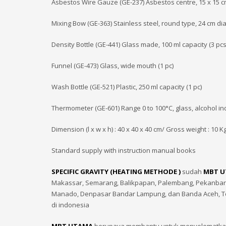
Asbestos Wire Gauze (GE-237) Asbestos centre, 15 x 15 cm
Mixing Bow (GE-363) Stainless steel, round type, 24 cm dia
Density Bottle (GE-441) Glass made, 100 ml capacity (3 pcs
Funnel (GE-473) Glass, wide mouth (1 pc)
Wash Bottle (GE-521) Plastic, 250 ml capacity (1 pc)
Thermometer (GE-601) Range 0 to 100°C, glass, alcohol indi
Dimension (l x w x h) : 40 x 40 x 40 cm/ Gross weight : 10 K
Standard supply with instruction manual books
SPECIFIC GRAVITY (HEATING METHODE )
sudah
MBT 
Makassar, Semarang, Balikpapan, Palembang, Pekanbaru,
Manado, Denpasar Bandar Lampung, dan Banda Aceh, T
di indonesia