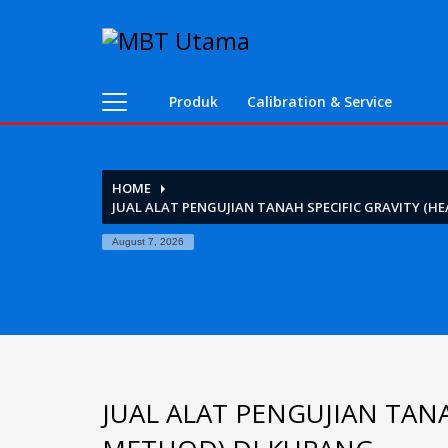
Contact Us
PT. MBT UTAMA
Produk
Calibration & Service
Jl. Raya Caringin No. 391 Kab. Bandung
Phone : 022 686 5330
Fax : 022 686 8016
HOME
JUAL ALAT PENGUJIAN TANAH SPECIFIC GRAVITY (H
August 7, 2026
JUAL ALAT PENGUJIAN TANA