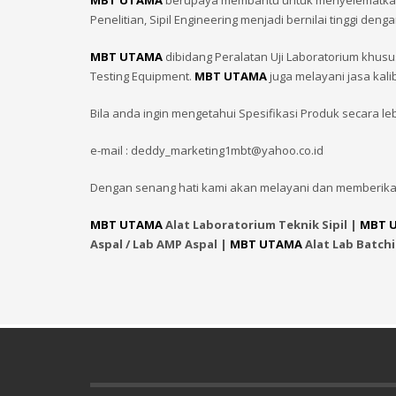
MBT UTAMA
berupaya membantu untuk menyelematkan In
Penelitian, Sipil Engineering menjadi bernilai tinggi
MBT UTAMA
dibidang Peralatan Uji Laboratorium khusu
Testing Equipment.
MBT UTAMA
juga melayani jasa kali
Bila anda ingin mengetahui Spesifikasi Produk secara le
e-mail : deddy_marketing1mbt@yahoo.co.id
Dengan senang hati kami akan melayani dan memberika
MBT UTAMA
Alat Laboratorium Teknik Sipil |
MBT 
Aspal / Lab AMP Aspal |
MBT UTAMA
Alat Lab Batch