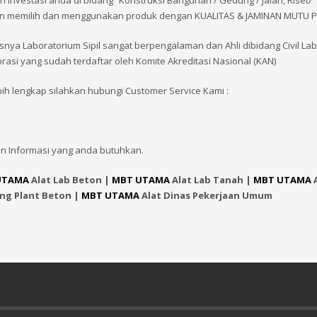
vestasi anda di bidang “Konstruksi Bangunan / Gedung / Jalan, Riset/
 dengan memilih dan menggunakan produk dengan KUALITAS & JAMINAN MUTU
snya Laboratorium Sipil sangat berpengalaman dan Ahli dibidang Civil La
brasi yang sudah terdaftar oleh Komite Akreditasi Nasional (KAN)
bih lengkap silahkan hubungi Customer Service Kami :
n Informasi yang anda butuhkan.
UTAMA
Alat Lab Beton |
MBT UTAMA
Alat Lab Tanah |
MBT UTAMA
A
ing Plant Beton |
MBT UTAMA
Alat Dinas Pekerjaan Umum