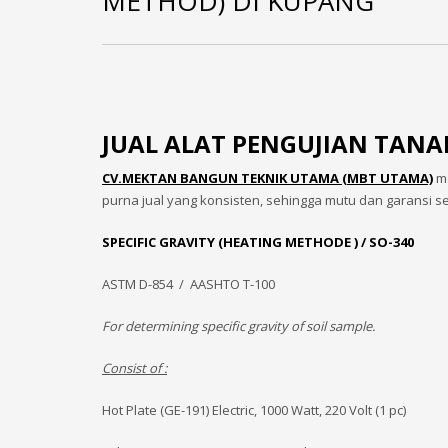
METHOD) DI KUPANG
JUAL ALAT PENGUJIAN TANA
CV.MEKTAN BANGUN TEKNIK UTAMA (MBT UTAMA)
me
purna jual yang konsisten, sehingga mutu dan garansi s
SPECIFIC GRAVITY (HEATING METHODE ) / SO-340
ASTM D-854 / AASHTO T-100
For determining specific gravity of soil sample.
Consist of :
Hot Plate (GE-191) Electric, 1000 Watt, 220 Volt (1 pc)