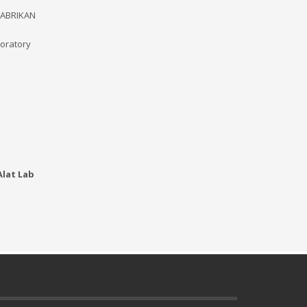
 PABRIKAN
boratory
lat Lab