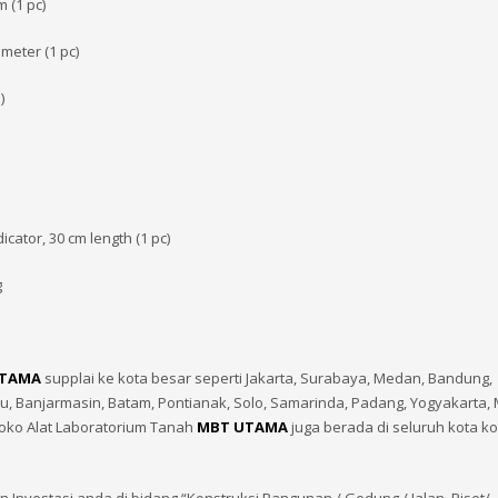
 (1 pc)
meter (1 pc)
)
cator, 30 cm length (1 pc)
g
UTAMA
supplai ke kota besar seperti Jakarta, Surabaya, Medan, Bandung,
 Banjarmasin, Batam, Pontianak, Solo, Samarinda, Padang, Yogyakarta, 
oko Alat Laboratorium Tanah
MBT UTAMA
juga berada di seluruh kota k