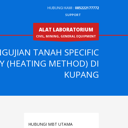
HUBUNGI KAMI :
085222177772
SUPPORT
ALAT LABORATORIUM
CIVIL, MINING, GENERAL EQUIPMENT
NGUJIAN TANAH SPECIFIC
Y (HEATING METHOD) DI
KUPANG
HUBUNGI MBT UTAMA