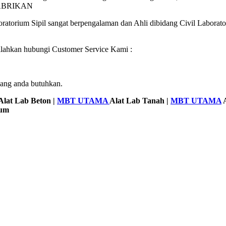
PABRIKAN
ratorium Sipil sangat berpengalaman dan Ahli dibidang Civil Laborat
silahkan hubungi Customer Service Kami :
yang anda butuhkan.
Alat Lab Beton |
MBT UTAMA
Alat Lab Tanah |
MBT UTAMA
A
mum