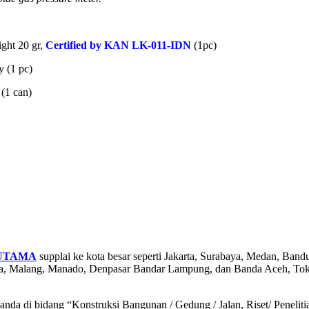
ght 20 gr,
Certified by KAN LK-011-IDN
(1pc)
y (1 pc)
(1 can)
UTAMA
supplai ke kota besar seperti Jakarta, Surabaya, Medan, Ban
rta, Malang, Manado, Denpasar Bandar Lampung, dan Banda Aceh, To
da di bidang “Konstruksi Bangunan / Gedung / Jalan, Riset/ Penelitian