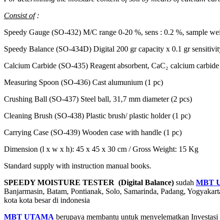
Consist of
:
Speedy Gauge (SO-432) M/C range 0-20 %, sens : 0.2 %, sample wei
Speedy Balance (SO-434D) Digital 200 gr capacity x 0.1 gr sensitivit
Calcium Carbide (SO-435) Reagent absorbent, CaC₂ calcium carbide 
Measuring Spoon (SO-436) Cast alumunium (1 pc)
Crushing Ball (SO-437) Steel ball, 31,7 mm diameter (2 pcs)
Cleaning Brush (SO-438) Plastic brush/ plastic holder (1 pc)
Carrying Case (SO-439) Wooden case with handle (1 pc)
Dimension (l x w x h): 45 x 45 x 30 cm / Gross Weight: 15 Kg
Standard supply with instruction manual books.
SPEEDY MOISTURE TESTER (Digital Balance)
sudah
MBT 
Banjarmasin, Batam, Pontianak, Solo, Samarinda, Padang, Yogyaka
kota kota besar di indonesia
MBT UTAMA
berupaya membantu untuk menyelematkan Investasi an