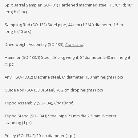
Split Barrel Sampler (SO-131) Hardened machined steel, 1 3/8″ I.d; 18″
length (1 pc)
Sampling Rod (SO-132) Steel pipe, 44 mm (1 3/4″) diameter, 1.5 m
length (20 pcs)
Drive weight Assembly (SO-133),
Consist of
:
Hammer (SO-133.1) Steel, 63.5 kg weight, 8″ diameter, 240 mm height
(1 pc)
Anvil (SO-133.2) Machine steel, 6″ diameter, 150 mm height (1 pc)
Guide Rod (SO-133.3) Steel, 76.2 cm drop height (1 pc)
Tripod Assembly (SO-134),
Consist
of
:
Tripod Stand (SO-1341) Steel pipe 71 mm dia 2.5 mm, 6 meter
standing (1 pc)
Pulley (SO-134.2) 20 cm diameter (1 pc)