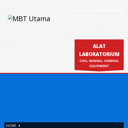
HUBUNGI KAMI :
085222177772
Contact Us
PT. MBT UTAMA
Jl. Raya Caringin No. 391 Kab. Bandung
Phone : 022 686 5330
ALAT
Fax : 022 686 8016
LABORATORIUM
Produk
CIVIL, MINING, GENERAL
Calibration & Service
EQUIPMENT
HOME