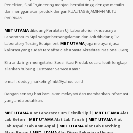
Penelitian, Sipil Engineering menjadi bernilai tinggi dengan memilih
dan menggunakan produk dengan KUALITAS & JAMINAN MUTU
PABRIKAN
MBT UTAMA
dibidang Peralatan Uji Laboratorium khususnya
Laboratorium Sipil sangat berpengalaman dan Ahli dibidang Civil
Laboratory Testing Equipment.
MBT UTAMA
juga melayani jasa
kalibrasi yang sudah terdaftar oleh Komite Akreditasi Nasional (KAN)
Bila anda ingin mengetahui Spesifikasi Produk secara lebih lengkap
silahkan hubungi Customer Service Kami :
e-mail : deddy_marketing1mbt@yahoo.co.id
Dengan senang hati kami akan melayani dan memberikan Informasi
yang anda butuhkan.
MBT UTAMA
Alat Laboratorium Teknik Sipil |
MBT UTAMA
Alat
Lab Beton |
MBT UTAMA
Alat Lab Tanah |
MBT UTAMA
Alat
Lab Aspal / Lab AMP Aspal |
MBT UTAMA
Alat Lab Batching
Plant Beton |
MBT UTAMA
Alat Dinas Pekerjaan Umum