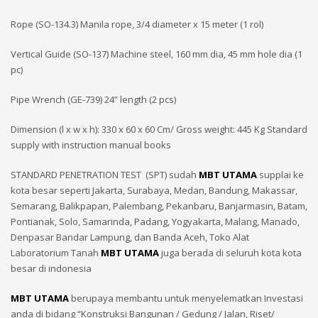
Rope (SO-134.3) Manila rope, 3/4 diameter x 15 meter (1 rol)
Vertical Guide (SO-137) Machine steel, 160 mm dia, 45 mm hole dia (1
pc)
Pipe Wrench (GE-739) 24” length (2 pcs)
Dimension (l x w x h): 330 x 60 x 60 Cm/ Gross weight: 445 Kg Standard
supply with instruction manual books
STANDARD PENETRATION TEST (SPT) sudah
MBT UTAMA
supplai ke
kota besar seperti Jakarta, Surabaya, Medan, Bandung, Makassar,
Semarang, Balikpapan, Palembang, Pekanbaru, Banjarmasin, Batam,
Pontianak, Solo, Samarinda, Padang, Yogyakarta, Malang, Manado,
Denpasar Bandar Lampung, dan Banda Aceh, Toko Alat
Laboratorium Tanah
MBT UTAMA
juga berada di seluruh kota kota
besar di indonesia
MBT UTAMA
berupaya membantu untuk menyelematkan Investasi
anda di bidang “Konstruksi Bangunan / Gedung / Jalan, Riset/