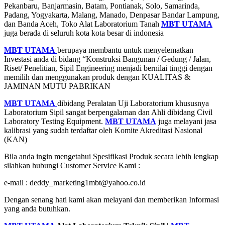
Pekanbaru, Banjarmasin, Batam, Pontianak, Solo, Samarinda,
Padang, Yogyakarta, Malang, Manado, Denpasar Bandar Lampung,
dan Banda Aceh, Toko Alat Laboratorium Tanah
MBT UTAMA
juga berada di seluruh kota kota besar di indonesia
MBT UTAMA
berupaya membantu untuk menyelematkan
Investasi anda di bidang “Konstruksi Bangunan / Gedung / Jalan,
Riset/ Penelitian, Sipil Engineering menjadi bernilai tinggi dengan
memilih dan menggunakan produk dengan KUALITAS &
JAMINAN MUTU PABRIKAN
MBT UTAMA
dibidang Peralatan Uji Laboratorium khususnya
Laboratorium Sipil sangat berpengalaman dan Ahli dibidang Civil
Laboratory Testing Equipment.
MBT UTAMA
juga melayani jasa
kalibrasi yang sudah terdaftar oleh Komite Akreditasi Nasional
(KAN)
Bila anda ingin mengetahui Spesifikasi Produk secara lebih lengkap
silahkan hubungi Customer Service Kami :
e-mail : deddy_marketing1mbt@yahoo.co.id
Dengan senang hati kami akan melayani dan memberikan Informasi
yang anda butuhkan.