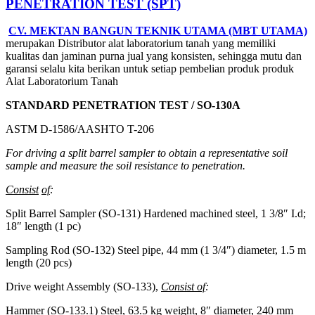
PENETRATION TEST (SPT)
CV. MEKTAN BANGUN TEKNIK UTAMA (MBT UTAMA)
merupakan Distributor alat laboratorium tanah yang memiliki
kualitas dan jaminan purna jual yang konsisten, sehingga mutu dan
garansi selalu kita berikan untuk setiap pembelian produk produk
Alat Laboratorium Tanah
STANDARD PENETRATION TEST /
SO-130A
ASTM D-1586/AASHTO T-206
For driving a split barrel sampler to obtain a representative soil
sample and measure the soil resistance to penetration.
Consist
of
:
Split Barrel Sampler (SO-131) Hardened machined steel, 1 3/8″ I.d;
18″ length (1 pc)
Sampling Rod (SO-132) Steel pipe, 44 mm (1 3/4″) diameter, 1.5 m
length (20 pcs)
Drive weight Assembly (SO-133),
Consist of
:
Hammer (SO-133.1) Steel, 63.5 kg weight, 8″ diameter, 240 mm