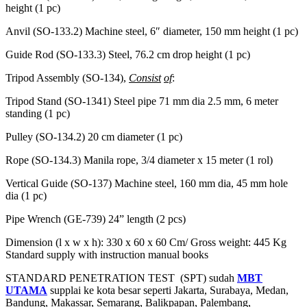
height (1 pc)
Anvil (SO-133.2) Machine steel, 6″ diameter, 150 mm height (1 pc)
Guide Rod (SO-133.3) Steel, 76.2 cm drop height (1 pc)
Tripod Assembly (SO-134),
Consist
of
:
Tripod Stand (SO-1341) Steel pipe 71 mm dia 2.5 mm, 6 meter
standing (1 pc)
Pulley (SO-134.2) 20 cm diameter (1 pc)
Rope (SO-134.3) Manila rope, 3/4 diameter x 15 meter (1 rol)
Vertical Guide (SO-137) Machine steel, 160 mm dia, 45 mm hole
dia (1 pc)
Pipe Wrench (GE-739) 24” length (2 pcs)
Dimension (l x w x h): 330 x 60 x 60 Cm/ Gross weight: 445 Kg
Standard supply with instruction manual books
STANDARD PENETRATION TEST (SPT) sudah
MBT
UTAMA
supplai ke kota besar seperti Jakarta, Surabaya, Medan,
Bandung, Makassar, Semarang, Balikpapan, Palembang,