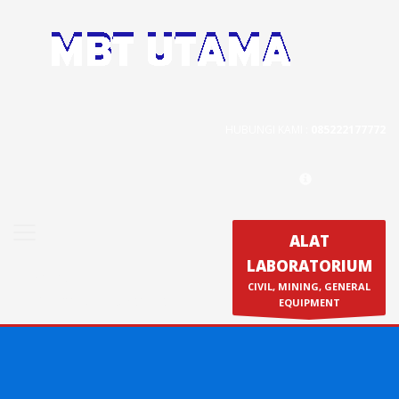
Contact Us
PT. MBT UTAMA
Jl. Raya Caringin No. 391 Kab. Bandung
HUBUNGI KAMI :
085222177772
Phone : 022 686 5330
Fax : 022 686 8016
ALAT
LABORATORIUM
Produk
CIVIL, MINING, GENERAL
Calibration & Service
EQUIPMENT