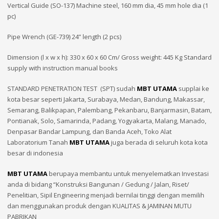
Vertical Guide (SO-137) Machine steel, 160 mm dia, 45 mm hole dia (1
pc)
Pipe Wrench (GE-739) 24” length (2 pcs)
Dimension (l x w x h): 330 x 60 x 60 Cm/ Gross weight: 445 Kg Standard
supply with instruction manual books
STANDARD PENETRATION TEST (SPT) sudah
MBT UTAMA
supplai ke
kota besar seperti Jakarta, Surabaya, Medan, Bandung, Makassar,
Semarang, Balikpapan, Palembang, Pekanbaru, Banjarmasin, Batam,
Pontianak, Solo, Samarinda, Padang, Yogyakarta, Malang, Manado,
Denpasar Bandar Lampung, dan Banda Aceh, Toko Alat
Laboratorium Tanah
MBT UTAMA
juga berada di seluruh kota kota
besar di indonesia
MBT UTAMA
berupaya membantu untuk menyelematkan Investasi
anda di bidang “Konstruksi Bangunan / Gedung / Jalan, Riset/
Penelitian, Sipil Engineering menjadi bernilai tinggi dengan memilih
dan menggunakan produk dengan KUALITAS & JAMINAN MUTU
PABRIKAN