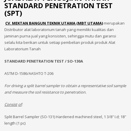
STANDARD PENETRATION TEST
(SPT)
CV. MEKTAN BANGUN TEKNIK UTAMA (MBT UTAMA)
merupakan
Distributor alat laboratorium tanah yang memiliki kualitas dan
jaminan purna jual yang konsisten, sehingga mutu dan garansi
selalu kita berikan untuk setiap pembelian produk produk Alat
Laboratorium Tanah
STANDARD PENETRATION TEST /
SO-130A
ASTM D-1586/AASHTO T-206
For driving a split barrel sampler to obtain a representative soil sample
and measure the soil resistance to penetration.
Consist
of
:
Split Barrel Sampler (SO-131) Hardened machined steel, 1 3/8″ I.d; 18″
length (1 pc)