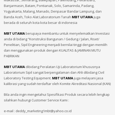
Makassar, Semarang, Balikpapan, Palembang, Pekanbaru,
Banjarmasin, Batam, Pontianak, Solo, Samarinda, Padang,
Yogyakarta, Malang, Manado, Denpasar Bandar Lampung, dan
Banda Aceh, Toko Alat Laboratorium Tanah
MBT UTAMA
juga
berada di seluruh kota kota besar di indonesia
MBT UTAMA
berupaya membantu untuk menyelematkan Investasi
anda di bidang “Konstruksi Bangunan / Gedung / Jalan, Riset/
Penelitian, Sipil Engineering menjadi bernilai tinggi dengan memilih
dan menggunakan produk dengan KUALITAS & JAMINAN MUTU
PABRIKAN
MBT UTAMA
dibidang Peralatan Uji Laboratorium khususnya
Laboratorium Sipil sangat berpengalaman dan Ahli dibidang Civil
Laboratory Testing Equipment.
MBT UTAMA
juga melayani jasa
kalibrasi yang sudah terdaftar oleh Komite Akreditasi Nasional (KAN)
Bila anda ingin mengetahui Spesifikasi Produk secara lebih lengkap
silahkan hubungi Customer Service Kami :
e-mail : deddy_marketing1mbt@yahoo.co.id