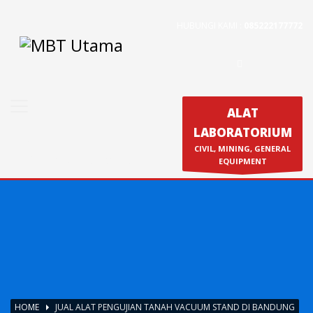
HUBUNGI KAMI :
085222177772
Contact Us
PT. MBT UTAMA
Jl. Raya Caringin No. 391 Kab. Bandung
Phone : 022 686 5330
ALAT
Fax : 022 686 8016
LABORATORIUM
Produk
CIVIL, MINING, GENERAL
Calibration & Service
EQUIPMENT
HOME
JUAL ALAT PENGUJIAN TANAH VACUUM STAND DI BANDUNG