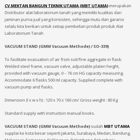
CV.MEKTAN BANGUN TEKNIK UTAMA (MBT UTAMA)
merupakan
Distributor alat laboratorium tanah yang memiliki kualitas dan
jaminan purna jual yang konsisten, sehingga mutu dan garansi
selalu kita berikan untuk setiap pembelian produk produk Alat
Laboratorium Tanah
VACUUM STAND (GMM Vacuum Methode) / SO-339)
To facilitate evacuation of air from soil/fine aggregate in flask.
Welded steel frame, vacuum valve, adjustable platen height,
provided with vacuum gauge, 0 – 76 cm HG capacity measuring.
Accommodate 6 flasks 500 ml capacity. Supplied complete with
vacuum pump and flasks.
Dimension (l x w x h) : 120 x 70 x 160 cm/ Gross weight : 80 Kg
Standard supply with instruction manual books.
VACUUM STAND (GMM Vacuum Methode)
sudah
MBT UTAMA
supplai ke kota besar seperti Jakarta, Surabaya, Medan, Bandung,