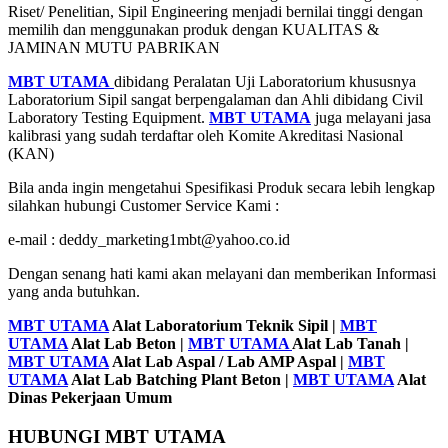
Riset/ Penelitian, Sipil Engineering menjadi bernilai tinggi dengan
memilih dan menggunakan produk dengan KUALITAS &
JAMINAN MUTU PABRIKAN
MBT UTAMA
dibidang Peralatan Uji Laboratorium khususnya
Laboratorium Sipil sangat berpengalaman dan Ahli dibidang Civil
Laboratory Testing Equipment.
MBT UTAMA
juga melayani jasa
kalibrasi yang sudah terdaftar oleh Komite Akreditasi Nasional
(KAN)
Bila anda ingin mengetahui Spesifikasi Produk secara lebih lengkap
silahkan hubungi Customer Service Kami :
e-mail : deddy_marketing1mbt@yahoo.co.id
Dengan senang hati kami akan melayani dan memberikan Informasi
yang anda butuhkan.
MBT UTAMA
Alat Laboratorium Teknik Sipil |
MBT
UTAMA
Alat Lab Beton |
MBT UTAMA
Alat Lab Tanah |
MBT UTAMA
Alat Lab Aspal / Lab AMP Aspal |
MBT
UTAMA
Alat Lab Batching Plant Beton |
MBT UTAMA
Alat
Dinas Pekerjaan Umum
HUBUNGI MBT UTAMA