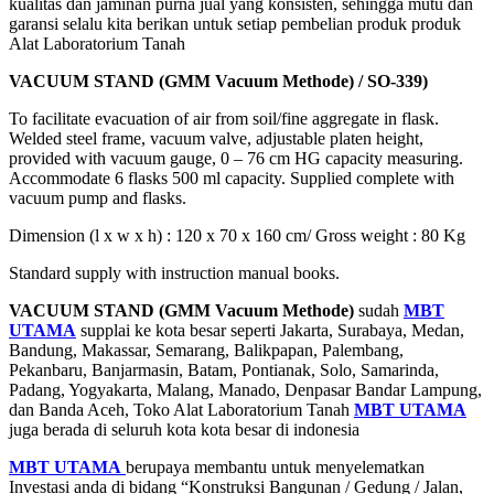
kualitas dan jaminan purna jual yang konsisten, sehingga mutu dan
garansi selalu kita berikan untuk setiap pembelian produk produk
Alat Laboratorium Tanah
VACUUM STAND (GMM Vacuum Methode) / SO-339)
To facilitate evacuation of air from soil/fine aggregate in flask.
Welded steel frame, vacuum valve, adjustable platen height,
provided with vacuum gauge, 0 – 76 cm HG capacity measuring.
Accommodate 6 flasks 500 ml capacity. Supplied complete with
vacuum pump and flasks.
Dimension (l x w x h) : 120 x 70 x 160 cm/ Gross weight : 80 Kg
Standard supply with instruction manual books.
VACUUM STAND (GMM Vacuum Methode)
sudah
MBT
UTAMA
supplai ke kota besar seperti Jakarta, Surabaya, Medan,
Bandung, Makassar, Semarang, Balikpapan, Palembang,
Pekanbaru, Banjarmasin, Batam, Pontianak, Solo, Samarinda,
Padang, Yogyakarta, Malang, Manado, Denpasar Bandar Lampung,
dan Banda Aceh, Toko Alat Laboratorium Tanah
MBT UTAMA
juga berada di seluruh kota kota besar di indonesia
MBT UTAMA
berupaya membantu untuk menyelematkan
Investasi anda di bidang “Konstruksi Bangunan / Gedung / Jalan,