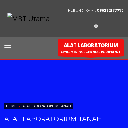
HUBUNGI KAMI :
085222177772
Contact Us
PT. MBT UTAMA
Jl. Raya Caringin No. 391 Kab. Bandung
ALAT LABORATORIUM
Phone : 022 686 5330
CIVIL, MINING, GENERAL EQUIPMENT
Fax : 022 686 8016
HOME
ALAT LABORATORIUM TANAH
ALAT LABORATORIUM TANAH