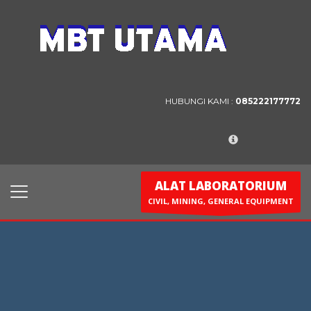
Contact Us
PT. MBT UTAMA
Jl. Raya Caringin No. 391 Kab. Bandung
HUBUNGI KAMI :
085222177772
Phone : 022 686 5330
Fax : 022 686 8016
ALAT LABORATORIUM
CIVIL, MINING, GENERAL EQUIPMENT