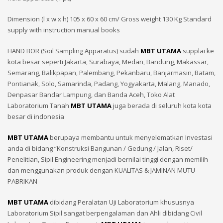
Dimension (l x w x h) 105 x 60 x 60 cm/ Gross weight 130 Kg Standard
supply with instruction manual books
HAND BOR (Soil Sampling Apparatus) sudah
MBT UTAMA
supplai ke
kota besar seperti Jakarta, Surabaya, Medan, Bandung, Makassar,
Semarang, Balikpapan, Palembang, Pekanbaru, Banjarmasin, Batam,
Pontianak, Solo, Samarinda, Padang, Yogyakarta, Malang, Manado,
Denpasar Bandar Lampung, dan Banda Aceh, Toko Alat
Laboratorium Tanah
MBT UTAMA
juga berada di seluruh kota kota
besar di indonesia
MBT UTAMA
berupaya membantu untuk menyelematkan Investasi
anda di bidang “Konstruksi Bangunan / Gedung / Jalan, Riset/
Penelitian, Sipil Engineering menjadi bernilai tinggi dengan memilih
dan menggunakan produk dengan KUALITAS & JAMINAN MUTU
PABRIKAN
MBT UTAMA
dibidang Peralatan Uji Laboratorium khususnya
Laboratorium Sipil sangat berpengalaman dan Ahli dibidang Civil