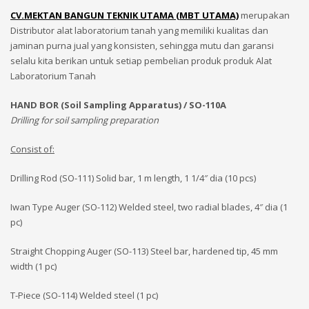
CV.MEKTAN BANGUN TEKNIK UTAMA (MBT UTAMA)
merupakan
Distributor alat laboratorium tanah yang memiliki kualitas dan
jaminan purna jual yang konsisten, sehingga mutu dan garansi
selalu kita berikan untuk setiap pembelian produk produk Alat
Laboratorium Tanah
HAND BOR (Soil Sampling Apparatus) / SO-110A
Drilling for soil sampling preparation
Consist of:
Drilling Rod (SO-111) Solid bar, 1 m length, 1 1/4″ dia (10 pcs)
Iwan Type Auger (SO-112) Welded steel, two radial blades, 4″ dia (1
pc)
Straight Chopping Auger (SO-113) Steel bar, hardened tip, 45 mm
width (1 pc)
T-Piece (SO-114) Welded steel (1 pc)