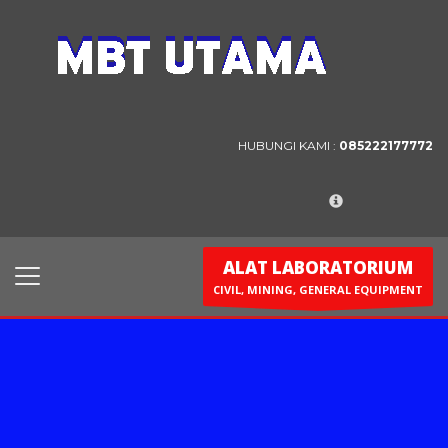
Contact Us
PT. MBT UTAMA
Jl. Raya Caringin No. 391 Kab. Bandung
HUBUNGI KAMI :
085222177772
Phone : 022 686 5330
Fax : 022 686 8016
ALAT LABORATORIUM
CIVIL, MINING, GENERAL EQUIPMENT