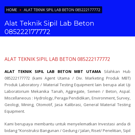
HOME
ALAT TEKNIK SIPIL LAB BETON 085222177772
Alat Teknik Sipil Lab Beton
085222177772
ALAT TEKNIK SIPIL LAB BETON 085222177772
ALAT TEKNIK SIPIL LAB BETON MBT UTAMA
Silahkan Hub
085222177772 (kami Agent Utama / Div. Marketing Produk MBT)
Produk Laboratory / Material Testing Equipment lain berupa alat Uji
Laboratorium Mekanika Tanah, Aggregate, Semen / Beton, Aspal.
Miscellaneous : Hydrology, Peraga Pendidikan, Environment, Survey,
Geologi, Mining, Otomotif, Jasa Kalibrasi, General Material Testing
Equipment.
Kami berupaya membantu untuk menyelematkan Investasi anda di
bidang “Konstruksi Bangunan / Gedung / Jalan, Riset/ Penelitian, Sipil