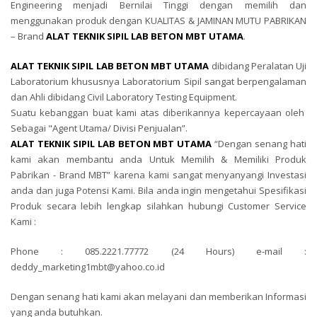
Engineering menjadi Bernilai Tinggi dengan memilih dan
menggunakan produk dengan KUALITAS & JAMINAN MUTU PABRIKAN
– Brand
ALAT TEKNIK SIPIL LAB BETON MBT UTAMA
.
ALAT TEKNIK SIPIL LAB BETON MBT UTAMA
dibidang Peralatan Uji
Laboratorium khususnya Laboratorium Sipil sangat berpengalaman
dan Ahli dibidang Civil Laboratory Testing Equipment.
Suatu kebanggan buat kami atas diberikannya kepercayaan oleh
Sebagai "Agent Utama/ Divisi Penjualan”.
ALAT TEKNIK SIPIL LAB BETON MBT UTAMA
“Dengan senang hati
kami akan membantu anda Untuk Memilih & Memiliki Produk
Pabrikan - Brand MBT” karena kami sangat menyanyangi Investasi
anda dan juga Potensi Kami. Bila anda ingin mengetahui Spesifikasi
Produk secara lebih lengkap silahkan hubungi Customer Service
Kami :
Phone : 085.2221.77772 (24 Hours) e-mail :
deddy_marketing1mbt@yahoo.co.id
Dengan senang hati kami akan melayani dan memberikan Informasi
yang anda butuhkan.