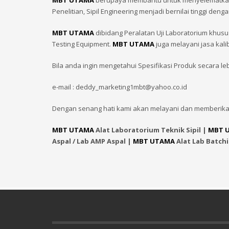
MBT UTAMA
berupaya membantu untuk menyelematkan In
Penelitian, Sipil Engineering menjadi bernilai tinggi
MBT UTAMA
dibidang Peralatan Uji Laboratorium khusu
Testing Equipment.
MBT UTAMA
juga melayani jasa kali
Bila anda ingin mengetahui Spesifikasi Produk secara le
e-mail : deddy_marketing1mbt@yahoo.co.id
Dengan senang hati kami akan melayani dan memberika
MBT UTAMA
Alat Laboratorium Teknik Sipil |
MBT 
Aspal / Lab AMP Aspal |
MBT UTAMA
Alat Lab Batch