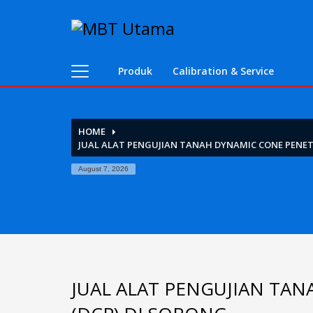
Contact Us
PT. MBT UTAMA
Produk
Calibration & Service
Jl. Raya Caringin No. 391 Kab. Bandung
Phone : 022 686 5330
Fax : 022 686 8016
HOME
JUAL ALAT PENGUJIAN TANAH DYNAMIC CONE PENET
August 7, 2026
JUAL ALAT PENGUJIAN TA