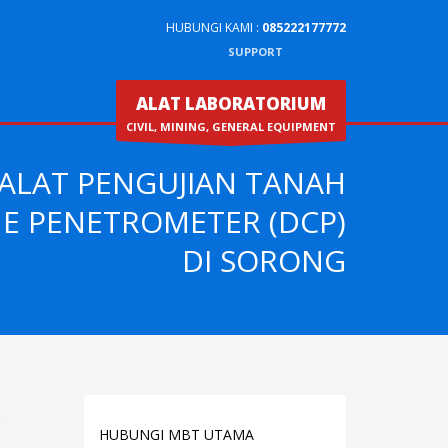
HUBUNGI KAMI :
085222177772
SUPPORT
ALAT LABORATORIUM
CIVIL, MINING, GENERAL EQUIPMENT
 ALAT PENGUJIAN TANAH
E PENETROMETER (DCP)
DI SORONG
R
HUBUNGI MBT UTAMA