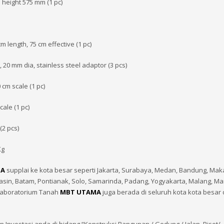
 height 575 mm (1 pc)
m length, 75 cm effective (1 pc)
 20 mm dia, stainless steel adaptor (3 pcs)
 cm scale (1 pc)
cale (1 pc)
(2 pcs)
Kg
MA
supplai ke kota besar seperti Jakarta, Surabaya, Medan, Bandung, Mak
in, Batam, Pontianak, Solo, Samarinda, Padang, Yogyakarta, Malang, M
Laboratorium Tanah
MBT UTAMA
juga berada di seluruh kota kota besar 