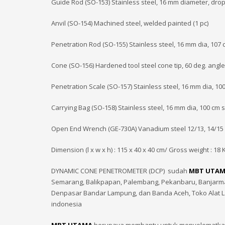
Guide Rod (SO-153) Stainless steel, 16 mm diameter, drop
Anvil (SO-154) Machined steel, welded painted (1 pc)
Penetration Rod (SO-155) Stainless steel, 16 mm dia, 107 c
Cone (SO-156) Hardened tool steel cone tip, 60 deg. angle,
Penetration Scale (SO-157) Stainless steel, 16 mm dia, 100
Carrying Bag (SO-158) Stainless steel, 16 mm dia, 100 cm s
Open End Wrench (GE-730A) Vanadium steel 12/13, 14/15 
Dimension (l x w x h) : 115 x 40 x 40 cm/ Gross weight : 18 
DYNAMIC CONE PENETROMETER (DCP) sudah
MBT UTA
Semarang, Balikpapan, Palembang, Pekanbaru, Banjarmas
Denpasar Bandar Lampung, dan Banda Aceh, Toko Alat 
indonesia