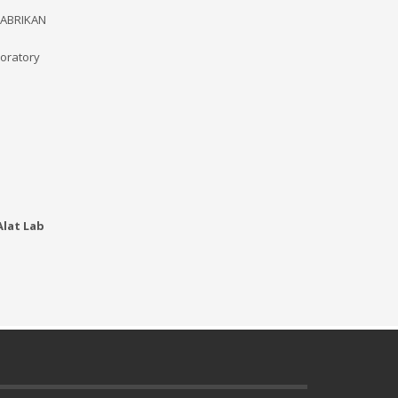
 PABRIKAN
boratory
lat Lab