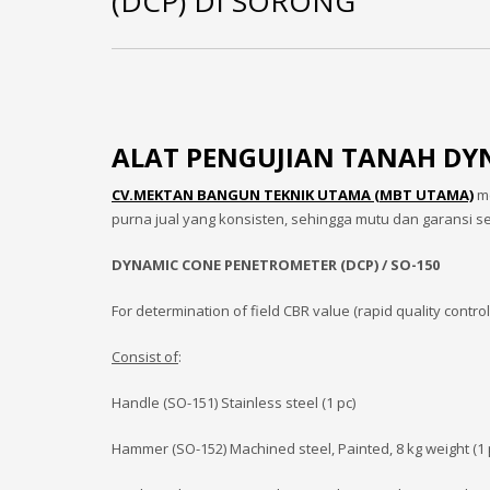
(DCP) DI SORONG
ALAT PENGUJIAN TANAH DY
CV.MEKTAN BANGUN TEKNIK UTAMA (MBT UTAMA)
me
purna jual yang konsisten, sehingga mutu dan garansi s
DYNAMIC CONE PENETROMETER (DCP) / SO-150
For determination of field CBR value (rapid quality control
Consist of
:
Handle (SO-151) Stainless steel (1 pc)
Hammer (SO-152) Machined steel, Painted, 8 kg weight (1 