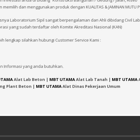
vestasi anda di bidang “Konstruksi Bangunan / Gedung / Jalan, Riset/
 dengan memilih dan menggunakan produk dengan KUALITAS & JAMINAN MUTU
snya Laboratorium Sipil sangat berpengalaman dan Ahli dibidang Civil La
brasi yang sudah terdaftar oleh Komite Akreditasi Nasional (KAN)
bih lengkap silahkan hubungi Customer Service Kami :
n Informasi yang anda butuhkan.
UTAMA
Alat Lab Beton |
MBT UTAMA
Alat Lab Tanah |
MBT UTAMA
A
ing Plant Beton |
MBT UTAMA
Alat Dinas Pekerjaan Umum