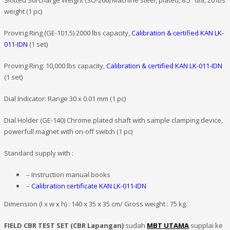
Slotted Surcharge Weight (SO-266) Machine steel, plated, 8.5″ dia, 20 lbs
weight (1 pc)
Proving Ring (GE-101.5) 2000 lbs capacity,
Calibration & certified KAN LK-
011-IDN
(1 set)
Proving Ring: 10,000 lbs capacity,
Calibration & certified KAN LK-011-IDN
(1 set)
Dial Indicator: Range 30 x 0.01 mm (1 pc)
Dial Holder (GE-140) Chrome plated shaft with sample clamping device,
powerfull magnet with on-off switch (1 pc)
Standard supply with :
– Instruction manual books
–
Calibration certificate KAN LK-011-IDN
Dimension (l x w x h) : 140 x 35 x 35 cm/ Gross weight : 75 kg.
FIELD CBR TEST SET (CBR Lapangan)
sudah
MBT UTAMA
supplai ke