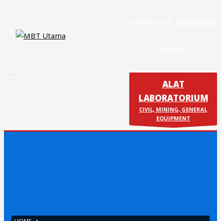
HUBUNGI KAMI :
085222177772
Contact Us
PT. MBT UTAMA
SUPPORT
Jl. Raya Caringin No. 391 Kab. Bandung
ALAT
Phone : 022 686 5330
Fax : 022 686 8016
LABORATORIUM
Produk
CIVIL, MINING, GENERAL
Calibration & Service
EQUIPMENT