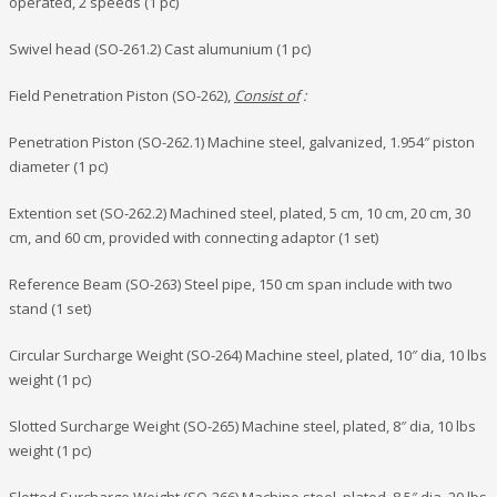
operated, 2 speeds (1 pc)
Swivel head (SO-261.2) Cast alumunium (1 pc)
Field Penetration Piston (SO-262),
Consist of
:
Penetration Piston (SO-262.1) Machine steel, galvanized, 1.954″ piston
diameter (1 pc)
Extention set (SO-262.2) Machined steel, plated, 5 cm, 10 cm, 20 cm, 30
cm, and 60 cm, provided with connecting adaptor (1 set)
Reference Beam (SO-263) Steel pipe, 150 cm span include with two
stand (1 set)
Circular Surcharge Weight (SO-264) Machine steel, plated, 10″ dia, 10 lbs
weight (1 pc)
Slotted Surcharge Weight (SO-265) Machine steel, plated, 8″ dia, 10 lbs
weight (1 pc)