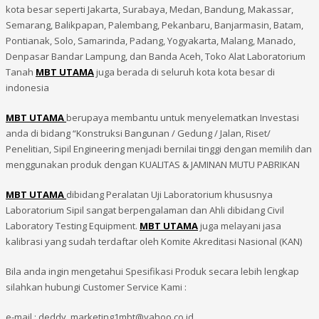
kota besar seperti Jakarta, Surabaya, Medan, Bandung, Makassar,
Semarang, Balikpapan, Palembang, Pekanbaru, Banjarmasin, Batam,
Pontianak, Solo, Samarinda, Padang, Yogyakarta, Malang, Manado,
Denpasar Bandar Lampung, dan Banda Aceh, Toko Alat Laboratorium
Tanah
MBT UTAMA
juga berada di seluruh kota kota besar di
indonesia
MBT UTAMA
berupaya membantu untuk menyelematkan Investasi
anda di bidang “Konstruksi Bangunan / Gedung / Jalan, Riset/
Penelitian, Sipil Engineering menjadi bernilai tinggi dengan memilih dan
menggunakan produk dengan KUALITAS & JAMINAN MUTU PABRIKAN
MBT UTAMA
dibidang Peralatan Uji Laboratorium khususnya
Laboratorium Sipil sangat berpengalaman dan Ahli dibidang Civil
Laboratory Testing Equipment.
MBT UTAMA
juga melayani jasa
kalibrasi yang sudah terdaftar oleh Komite Akreditasi Nasional (KAN)
Bila anda ingin mengetahui Spesifikasi Produk secara lebih lengkap
silahkan hubungi Customer Service Kami :
e-mail : deddy_marketing1mbt@yahoo.co.id