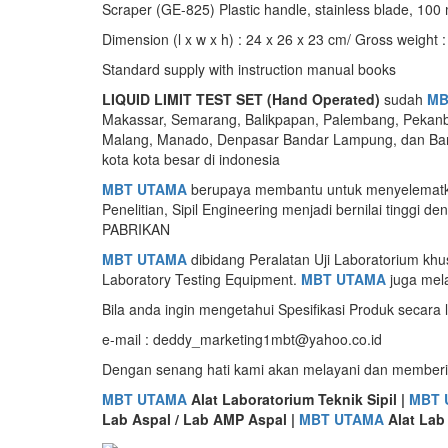
Scraper (GE-825) Plastic handle, stainless blade, 100
Dimension (l x w x h) : 24 x 26 x 23 cm/ Gross weight :
Standard supply with instruction manual books
LIQUID LIMIT TEST SET (Hand Operated)
sudah
MB
Makassar, Semarang, Balikpapan, Palembang, Pekanba
Malang, Manado, Denpasar Bandar Lampung, dan Ban
kota kota besar di indonesia
MBT UTAMA
berupaya membantu untuk menyelematkan
Penelitian, Sipil Engineering menjadi bernilai tin
PABRIKAN
MBT UTAMA
dibidang Peralatan Uji Laboratorium khu
Laboratory Testing Equipment.
MBT UTAMA
juga mela
Bila anda ingin mengetahui Spesifikasi Produk secara
e-mail : deddy_marketing1mbt@yahoo.co.id
Dengan senang hati kami akan melayani dan memberi
MBT UTAMA
Alat Laboratorium Teknik Sipil |
MBT 
Lab Aspal / Lab AMP Aspal |
MBT UTAMA
Alat Lab