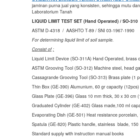
jaminan purna jual yang konsisten, sehingga mutu dan 
Laboratorium Tanah
LIQUID LIMIT TEST SET (Hand Operated) / SO-310
ASTM D-4318 / AASHTO T-89 / SNI 03-1967-1990
For determining liquid limit of soil sample.
Consist of
:
Liquid Limit Device (SO-311A) Hand Operated, brass cu
ASTM Grooving Tool (SO-312) Machine steel, head ga
Cassagrande Grooving Tool (SO-313) Brass plate (1 p
Thin Box (GE-390) Alumunium, 60 gr capacity (12pcs)
Glass Plate (GE-396) Glass 10 mm thick, 30 x 30 cm (
Graduated Cylinder (GE-402) Glass made,100 ml capac
Evaporating Dish (GE-501) Heat resistance porcelain, 
Spatula (GE-820) Plastic handle, stainless blade, 150
Standard supply with instruction manual books