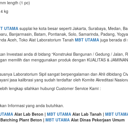
 mm length (1 pc)
 4 kg
T UTAMA
supplai ke kota besar seperti Jakarta, Surabaya, Medan, B
ru, Banjarmasin, Batam, Pontianak, Solo, Samarinda, Padang, Yogya
da Aceh, Toko Alat Laboratorium Tanah
MBT UTAMA
juga berada di 
 Investasi anda di bidang “Konstruksi Bangunan / Gedung / Jalan, Ri
ggi dengan memilih dan menggunakan produk dengan KUALITAS & JAMIN
susnya Laboratorium Sipil sangat berpengalaman dan Ahli dibidang Civ
yani jasa kalibrasi yang sudah terdaftar oleh Komite Akreditasi Nasion
 lebih lengkap silahkan hubungi Customer Service Kami :
kan Informasi yang anda butuhkan.
UTAMA
Alat Lab Beton |
MBT UTAMA
Alat Lab Tanah |
MBT UTAM
 Batching Plant Beton |
MBT UTAMA
Alat Dinas Pekerjaan Umum