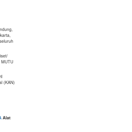
andung,
karta,
seluruh
set/
AN MUTU
il
al (KAN)
A
Alat