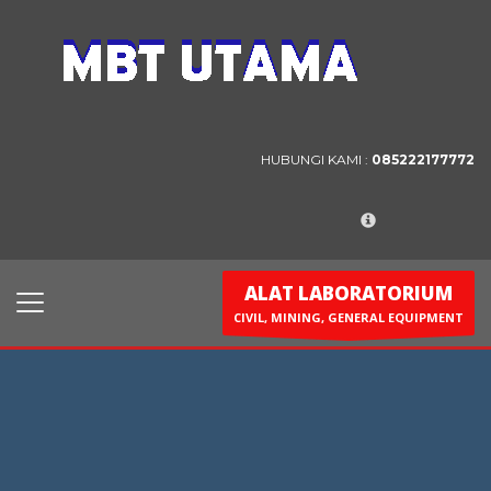
Contact Us
PT. MBT UTAMA
Jl. Raya Caringin No. 391 Kab. Bandung
HUBUNGI KAMI :
085222177772
Phone : 022 686 5330
Fax : 022 686 8016
ALAT LABORATORIUM
CIVIL, MINING, GENERAL EQUIPMENT