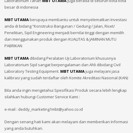
Laboratorium Tanah
MBT UTAMA
juga berada di seluruh kota kota
besar di indonesia
MBT UTAMA
berupaya membantu untuk menyelematkan Investasi
anda di bidang “Konstruksi Bangunan / Gedung / Jalan, Riset/
Penelitian, Sipil Engineering menjadi bernilai tinggi dengan memilih
dan menggunakan produk dengan KUALITAS & JAMINAN MUTU
PABRIKAN
MBT UTAMA
dibidang Peralatan Uji Laboratorium khususnya
Laboratorium Sipil sangat berpengalaman dan Ahli dibidang Civil
Laboratory Testing Equipment.
MBT UTAMA
juga melayani jasa
kalibrasi yang sudah terdaftar oleh Komite Akreditasi Nasional (KAN)
Bila anda ingin mengetahui Spesifikasi Produk secara lebih lengkap
silahkan hubungi Customer Service Kami :
e-mail : deddy_marketing1mbt@yahoo.co.id
Dengan senang hati kami akan melayani dan memberikan Informasi
yang anda butuhkan.