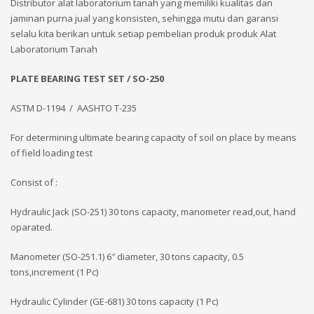
Distributor alat laboratorium tanah yang memiliki kualitas dan
jaminan purna jual yang konsisten, sehingga mutu dan garansi
selalu kita berikan untuk setiap pembelian produk produk Alat
Laboratorium Tanah
PLATE BEARING TEST SET / SO-250
ASTM D-1194 / AASHTO T-235
For determining ultimate bearing capacity of soil on place by means
of field loading test
Consist of :
Hydraulic Jack (SO-251) 30 tons capacity, manometer read,out, hand
oparated.
Manometer (SO-251.1) 6″ diameter, 30 tons capacity, 0.5
tons,increment (1 Pc)
Hydraulic Cylinder (GE-681) 30 tons capacity (1 Pc)