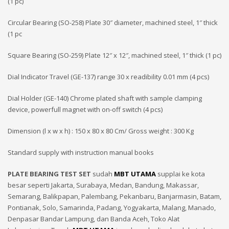
(1 pc)
Circular Bearing (SO-258) Plate 30″ diameter, machined steel, 1″ thick
(1 pc
Square Bearing (SO-259) Plate 12″ x 12″, machined steel, 1″ thick (1 pc)
Dial Indicator Travel (GE-137) range 30 x readibility 0.01 mm (4 pcs)
Dial Holder (GE-140) Chrome plated shaft with sample clamping
device, powerfull magnet with on-off switch (4 pcs)
Dimension (l x w x h) : 150 x 80 x 80 Cm/ Gross weight : 300 Kg
Standard supply with instruction manual books
PLATE BEARING TEST SET
sudah
MBT UTAMA
supplai ke kota
besar seperti Jakarta, Surabaya, Medan, Bandung, Makassar,
Semarang, Balikpapan, Palembang, Pekanbaru, Banjarmasin, Batam,
Pontianak, Solo, Samarinda, Padang, Yogyakarta, Malang, Manado,
Denpasar Bandar Lampung, dan Banda Aceh, Toko Alat