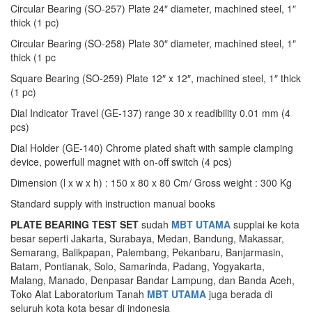
Circular Bearing (SO-257) Plate 24″ diameter, machined steel, 1″
thick (1 pc)
Circular Bearing (SO-258) Plate 30″ diameter, machined steel, 1″
thick (1 pc
Square Bearing (SO-259) Plate 12″ x 12″, machined steel, 1″ thick
(1 pc)
Dial Indicator Travel (GE-137) range 30 x readibility 0.01 mm (4
pcs)
Dial Holder (GE-140) Chrome plated shaft with sample clamping
device, powerfull magnet with on-off switch (4 pcs)
Dimension (l x w x h) : 150 x 80 x 80 Cm/ Gross weight : 300 Kg
Standard supply with instruction manual books
PLATE BEARING TEST SET
sudah
MBT UTAMA
supplai ke kota
besar seperti Jakarta, Surabaya, Medan, Bandung, Makassar,
Semarang, Balikpapan, Palembang, Pekanbaru, Banjarmasin,
Batam, Pontianak, Solo, Samarinda, Padang, Yogyakarta,
Malang, Manado, Denpasar Bandar Lampung, dan Banda Aceh,
Toko Alat Laboratorium Tanah
MBT UTAMA
juga berada di
seluruh kota kota besar di indonesia