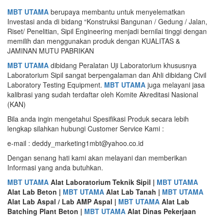
MBT UTAMA
berupaya membantu untuk menyelematkan
Investasi anda di bidang “Konstruksi Bangunan / Gedung / Jalan,
Riset/ Penelitian, Sipil Engineering menjadi bernilai tinggi dengan
memilih dan menggunakan produk dengan KUALITAS &
JAMINAN MUTU PABRIKAN
MBT UTAMA
dibidang Peralatan Uji Laboratorium khususnya
Laboratorium Sipil sangat berpengalaman dan Ahli dibidang Civil
Laboratory Testing Equipment.
MBT UTAMA
juga melayani jasa
kalibrasi yang sudah terdaftar oleh Komite Akreditasi Nasional
(KAN)
Bila anda ingin mengetahui Spesifikasi Produk secara lebih
lengkap silahkan hubungi Customer Service Kami :
e-mail : deddy_marketing1mbt@yahoo.co.id
Dengan senang hati kami akan melayani dan memberikan
Informasi yang anda butuhkan.
MBT UTAMA
Alat Laboratorium Teknik Sipil |
MBT UTAMA
Alat Lab Beton |
MBT UTAMA
Alat Lab Tanah |
MBT UTAMA
Alat Lab Aspal / Lab AMP Aspal |
MBT UTAMA
Alat Lab
Batching Plant Beton |
MBT UTAMA
Alat Dinas Pekerjaan