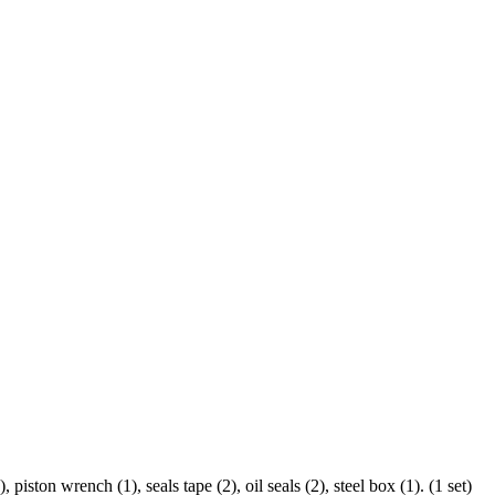
iston wrench (1), seals tape (2), oil seals (2), steel box (1). (1 set)