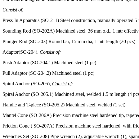
Consist of
:
Press-In Apparatus (SO-211) Steel construction, manually operated 5 t
Sounding Rod (SO-202A) Machined steel, 36 mm o.d., 1 mtr effective 
Plunger Rod (SO-203) Round bar, 15 mm dia, 1 mtr length (20 pcs)
Adaptor(SO-204),
Consist
of
:
Push Adaptor (SO-204.1) Machined steel (1 pc)
Pull Adaptor (SO-204.2) Machined steel (1 pc)
Spiral Anchor (SO-205),
Consist
of
:
Spiral Anchor (SO-205.1) Machined steel, welded 1.5 m length (4 pc
Handle and T-piece (SO-205.2) Machined steel, welded (1 set)
Mantel Cone (SO-206A) Precision machine steel hardened tip, tapered
Friction Cone ( SO-207A) Precision machine steel hardened, with fric
Wrenches Set (SO-208) Pipe wrench (2), adjustable wrench (1), spanner wr