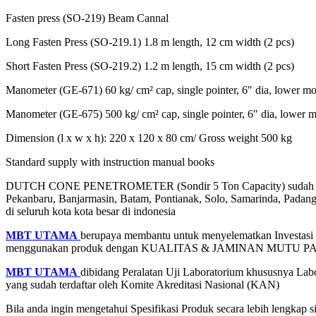
Fasten press (SO-219) Beam Cannal
Long Fasten Press (SO-219.1) 1.8 m length, 12 cm width (2 pcs)
Short Fasten Press (SO-219.2) 1.2 m length, 15 cm width (2 pcs)
Manometer (GE-671) 60 kg/ cm² cap, single pointer, 6″ dia, lower m
Manometer (GE-675) 500 kg/ cm² cap, single pointer, 6″ dia, lower 
Dimension (l x w x h): 220 x 120 x 80 cm/ Gross weight 500 kg
Standard supply with instruction manual books
DUTCH CONE PENETROMETER (Sondir 5 Ton Capacity) suda
Pekanbaru, Banjarmasin, Batam, Pontianak, Solo, Samarinda, Pada
di seluruh kota kota besar di indonesia
MBT UTAMA
berupaya membantu untuk menyelematkan Investasi an
menggunakan produk dengan KUALITAS & JAMINAN MUTU 
MBT UTAMA
dibidang Peralatan Uji Laboratorium khususnya Labo
yang sudah terdaftar oleh Komite Akreditasi Nasional (KAN)
Bila anda ingin mengetahui Spesifikasi Produk secara lebih lengkap 