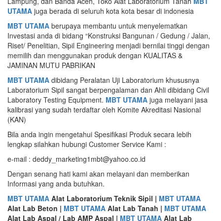
Lampung, dan Banda Aceh, Toko Alat Laboratorium Tanah
MBT
UTAMA
juga berada di seluruh kota kota besar di indonesia
MBT UTAMA
berupaya membantu untuk menyelematkan
Investasi anda di bidang “Konstruksi Bangunan / Gedung / Jalan,
Riset/ Penelitian, Sipil Engineering menjadi bernilai tinggi dengan
memilih dan menggunakan produk dengan KUALITAS &
JAMINAN MUTU PABRIKAN
MBT UTAMA
dibidang Peralatan Uji Laboratorium khususnya
Laboratorium Sipil sangat berpengalaman dan Ahli dibidang Civil
Laboratory Testing Equipment.
MBT UTAMA
juga melayani jasa
kalibrasi yang sudah terdaftar oleh Komite Akreditasi Nasional
(KAN)
Bila anda ingin mengetahui Spesifikasi Produk secara lebih
lengkap silahkan hubungi Customer Service Kami :
e-mail : deddy_marketing1mbt@yahoo.co.id
Dengan senang hati kami akan melayani dan memberikan
Informasi yang anda butuhkan.
MBT UTAMA
Alat Laboratorium Teknik Sipil |
MBT UTAMA
Alat Lab Beton |
MBT UTAMA
Alat Lab Tanah |
MBT UTAMA
Alat Lab Aspal / Lab AMP Aspal |
MBT UTAMA
Alat Lab