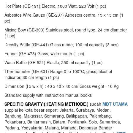
Hot Plate (GE-191) Electric, 1000 Watt, 220 Volt (1 pc)
Asbestos Wire Gauze (GE-237) Asbestos centre, 15 x 15 cm (1
pc)
Mixing Bow (GE-363) Stainless steel, round type, 24 cm diameter
(1 pc)
Density Bottle (GE-441) Glass made, 100 ml capacity (3 pcs)
Funnel (GE-473) Glass, wide mouth (1 pc)
Wash Bottle (GE-521) Plastic, 250 ml capacity (1 pc)
Thermometer (GE-601) Range 0 to 100°C, glass, alcohol
indicator, 30 cm length (1 pc)
Dimension (l x w x h) : 40 x 40 x 40 cm/ Gross weight : 10 Kg
Standard supply with instruction manual books
SPECIFIC GRAVITY (HEATING METHODE )
sudah
MBT UTAMA
supplai ke kota besar seperti Jakarta, Surabaya, Medan,
Bandung, Makassar, Semarang, Balikpapan, Palembang,
Pekanbaru, Banjarmasin, Batam, Pontianak, Solo, Samarinda,
Padang, Yogyakarta, Malang, Manado, Denpasar Bandar